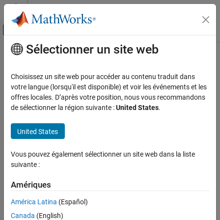
Passer au contenu
Centre d’aide MATLAB
Activer/désactiver l'affichage du menu d
Sélectionner un site web
Contenu principal
Accueil de la documentation
Choisissez un site web pour accéder au contenu traduit dans
votre langue (lorsqu'il est disponible) et voir les événements et les
offres locales. D’après votre position, nous vous recommandons
How useful was this information?
de sélectionner la région suivante :
United States
.
United States
Vous pouvez également sélectionner un site web dans la liste
suivante :
Amériques
América Latina
(Español)
Canada
(English)