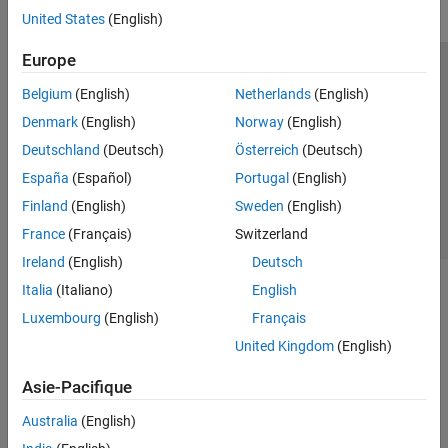
United States
(English)
Europe
Trust Center
Marques déposées
Politique de confidentialité
Belgium
(English)
Netherlands
(English)
Lutte anti-piratage
Statut des applications
Contacts locaux
Denmark
(English)
Norway
(English)
© 1994-2026 The MathWorks, Inc.
Deutschland
(Deutsch)
Österreich
(Deutsch)
España
(Español)
Portugal
(English)
Sélectionner 
France
Finland
(English)
Sweden
(English)
France
(Français)
Switzerland
Ireland
(English)
Deutsch
Italia
(Italiano)
English
Luxembourg
(English)
Français
United Kingdom
(English)
Asie-Pacifique
Australia
(English)