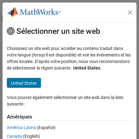
Passer au contenu
Centre d’aide MATLAB
Activer/désactiver l'affichage du menu d
Sélectionner un site web
Contenu principal
Accueil de la documentation
Choisissez un site web pour accéder au contenu traduit dans
votre langue (lorsqu'il est disponible) et voir les événements et les
offres locales. D’après votre position, nous vous recommandons
How useful was this information?
de sélectionner la région suivante :
United States
.
United States
Vous pouvez également sélectionner un site web dans la liste
suivante :
Amériques
América Latina
(Español)
Canada
(English)