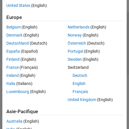
United States
(English)
Europe
Trust Center
Marques déposées
Politique de confidentialité
Belgium
(English)
Netherlands
(English)
Lutte anti-piratage
Statut des applications
Contacts locaux
Denmark
(English)
Norway
(English)
© 1994-2026 The MathWorks, Inc.
Deutschland
(Deutsch)
Österreich
(Deutsch)
España
(Español)
Portugal
(English)
Sélectionner 
France
Finland
(English)
Sweden
(English)
France
(Français)
Switzerland
Ireland
(English)
Deutsch
Italia
(Italiano)
English
Luxembourg
(English)
Français
United Kingdom
(English)
Asie-Pacifique
Australia
(English)