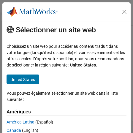
Passer au contenu
Centre d’aide MATLAB
Activer/désactiver l'affichage du menu d
Sélectionner un site web
Contenu principal
Accueil de la documentation
WriteRTW
Simulink
Choisissez un site web pour accéder au contenu traduit dans
Block and Blockset Authoring
Generate code generation data for the MATLAB S-function
votre langue (lorsqu'il est disponible) et voir les événements et les
Author Block Algorithms
offres locales. D’après votre position, nous vous recommandons
Required
de sélectionner la région suivante :
United States
.
Author Blocks Using MATLAB
Author Blocks Using MATLAB S-Functions
No
United States
Create MATLAB S-Functions
Language
Simulink
Vous pouvez également sélectionner un site web dans la liste
Block and Blockset Authoring
®
suivante :
MATLAB
Author Block Algorithms
Amériques
Syntax
Author Blocks Using MATLAB
Author Blocks Using MATLAB S-Functions
América Latina
(Español)
WriteRTW(s)

Configure Block Features for MATLAB S-
Canada
(English)
Functions