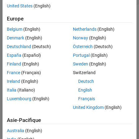
United States
(English)
WriteRTW
Arguments
Europe
ON THIS PAGE
s
Required
Belgium
(English)
Netherlands
(English)
Instance of
class representing the
Simulink.MSFcnRunTimeBlock
Language
Denmark
(English)
Norway
(English)
Level-2 MATLAB S-Function block.
Syntax
Deutschland
(Deutsch)
Österreich
(Deutsch)
Arguments
Description
España
(Español)
Portugal
(English)
Description
®
Finland
(English)
Sweden
(English)
This function is called when the
Simulink
Coder™
product is
See Also
generating the
file.
model
.rtw
France
(Français)
Switzerland
Version History
Ireland
(English)
Deutsch
In Level-2 MATLAB S-functions, use the run-time object's
Italia
(Italiano)
English
method to write custom parameters to the
WriteRTWParam
file.
model
.rtw
Luxembourg
(English)
Français
United Kingdom
(English)
See Also
Asie-Pacifique
,
Simulink.MSFcnRunTimeBlock
mdlRTW
Australia
(English)
Version History