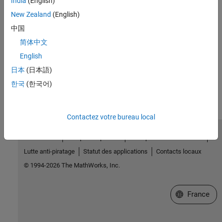
India
(English)
New Zealand
(English)
|
|
Simulink.dialog.Button
Simulink.dialog.Hyperlink
|
|
Simulink.dialog.Image
Simulink.dialog.Text
中国
|
Simulink.dialog.parameter.Control
简体中文
|
Author Block Masks
Simulink.dialog.Container
English
日本
(日本語)
How useful was this information?
한국
(한국어)
Contactez votre bureau local
Trust Center
Marques déposées
Politique de confidentialité
Lutte anti-piratage
Statut des applications
Contacts locaux
© 1994-2026 The MathWorks, Inc.
Sélectionner 
France