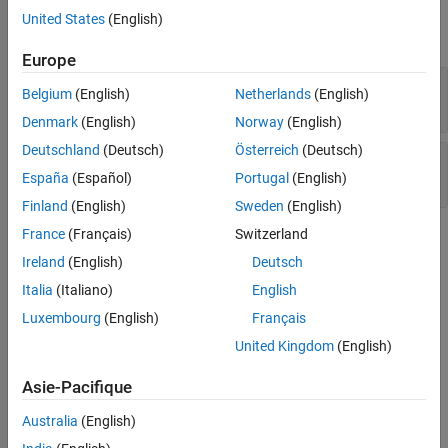
United States
(English)
expand all
Europe
—
Identifier of dialog control
Name
Belgium
(English)
Netherlands
(English)
string scalar
|
character vector
Denmark
(English)
Norway
(English)
Deutschland
(Deutsch)
Österreich
(Deutsch)
—
Informative message
Tooltip
string scalar
|
character vector
España
(Español)
Portugal
(English)
Finland
(English)
Sweden
(English)
France
(Français)
Switzerland
Alternatives
Ireland
(English)
Deutsch
You can manage dialog control elements using the
Parameters &
Italia
(Italiano)
English
Dialog
pane in the
Mask Editor
dialog box. For more information,
Luxembourg
(English)
Français
see
Parameters & Dialog Pane
.
United Kingdom
(English)
Version History
Asie-Pacifique
Introduced in R2013b
Australia
(English)
See Also