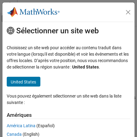
Passer au contenu
Centre d’aide MATLAB
Activer/désactiver l'affichage du menu d
Sélectionner un site web
Contenu principal
Accueil de la documentation
Simulink.dialog.Control Class
Simulink
Choisissez un site web pour accéder au contenu traduit dans
Block and Blockset Authoring
Namespace:
Simulink.dialog
votre langue (lorsqu'il est disponible) et voir les événements et les
Author Block Masks
offres locales. D’après votre position, nous vous recommandons
Create instance of dialog control
de sélectionner la région suivante :
United States
.
Simulink.dialog.Control Class
expand all in page
ON THIS PAGE
United States
Description
Description
Properties
Vous pouvez également sélectionner un site web dans la liste
The
class is a handle class that enables
Simulink.dialog.Control
Alternatives
suivante :
you to manage different types of controls such as parameter,
Version History
display, and action controls.
Amériques
See Also
The
class is a
class.
Simulink.dialog.Control
handle
América Latina
(Español)
Canada
(English)
Properties