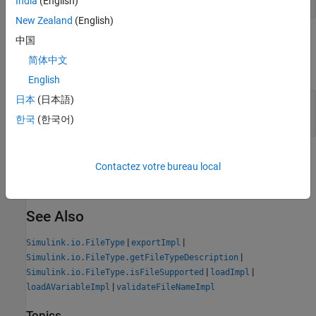
India
(English)
New Zealand
(English)
Examples
中国
简体中文
expand all
English
日本
(日本語)
Subclass
Class and Implement
FileType
Method
whosImpl
한국
(한국어)
Version History
Contactez votre bureau local
Introduced in R2020a
See Also
|
|
Simulink.io.FileType
exportImpl
|
Simulink.io.FileType.getFileTypeDescription
|
|
Simulink.io.FileType.isFileSupported
loadImpl
|
loadAVariableImpl
validateFileNameImpl
Topics