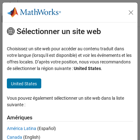
Passer au contenu
Centre d’aide MATLAB
Activer/désactiver l'affichage du menu d
Sélectionner un site web
Contenu principal
Accueil de la documentation
whosImpl
Simulink
Choisissez un site web pour accéder au contenu traduit dans
Simulation
Class:
Simulink.io.FileType
votre langue (lorsqu'il est disponible) et voir les événements et les
Prepare Model Inputs and Outputs
Namespace:
Simulink.io
offres locales. D’après votre position, nous vous recommandons
de sélectionner la région suivante :
United States
.
Create Signal Data for Simulation
Determine contents of MAT file associated with
Simulink.io.FileType object
whosImpl
United States
ON THIS PAGE
expand all in page
Syntax
Vous pouvez également sélectionner un site web dans la liste
Syntax
suivante :
Description
Input Arguments
signals = whosImpl(reader)
Amériques
Output Arguments
Description
Examples
América Latina
(Español)
Version History
Canada
(English)
returns a structure containing the
= whosImpl(
)
signals
reader