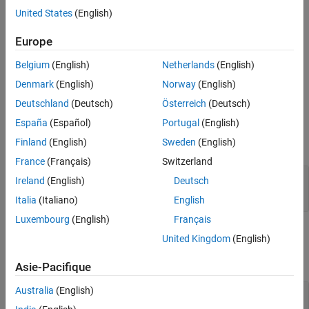
See Also
contents of the MAT file associated with the
United States
(English)
object.
Simulink.io.FileType
Europe
Run-Time Details
Belgium
(English)
Netherlands
(English)
is called via
when you run the application. For
whosImpl
whos
Denmark
(English)
Norway
(English)
details, see
Create Custom File Type for Import
.
Deutschland
(Deutsch)
Österreich
(Deutsch)
Input Arguments
España
(Español)
Portugal
(English)
Finland
(English)
Sweden
(English)
expand all
France
(Français)
Switzerland
—
Reader
reader
Ireland
(English)
Deutsch
object
Simulink.io.FileType
Italia
(Italiano)
English
Luxembourg
(English)
Français
Output Arguments
United Kingdom
(English)
expand all
Asie-Pacifique
Australia
(English)
— Contents of MAT file
signals
array of structures