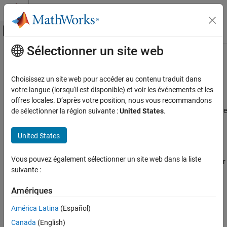
Passer au contenu
Centre d’aide MATLAB
Activer/désactiver l'affichage du menu d
Sélectionner un site web
Contenu principal
Accueil de la documentation
CAN Bus Speed (kBit/s)
Simulink
Choisissez un site web pour accéder au contenu traduit dans
Simulink Supported Hardware
Speed at which messages are transmitted
votre langue (lorsqu'il est disponible) et voir les événements et les
Arduino Hardware
offres locales. D’après votre position, nous vous recommandons
Model Configuration Pane:
Hardware Implementation / Hardware
de sélectionner la région suivante :
United States
.
Peripherals
board settings / Target hardware resources / CAN properties
Communication Protocols
United States
CAN
Description
CAN Bus Speed (kBit/s)
Vous pouvez également sélectionner un site web dans la liste
Select the speed at which messages are transmitted in kilo bits per
suivante :
ON THIS PAGE
second.
Description
Amériques
Settings
Settings
Programmatic Use
América Latina
(Español)
|
|
|
|
|
|
|
|
|
|
|
|
500
5
10
20
40
50
80
100
125
200
250
500
1000
Version History
Canada
(English)
Default:
500