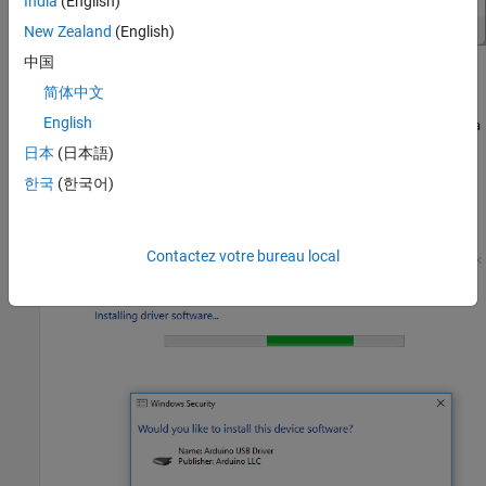
India
(English)
New Zealand
(English)
中国
Enter the path for the Arduino driver in your computer. For
简体中文
example, if the location is at
C:\Users\
English
<username>\AppData\Local\Arduino15\packages\arduino\ha
, type in the
rdware\<corename>\<core_version>\drivers
日本
(日本語)
same under
Search for drivers in this location
.
한국
(한국어)
Click
Install
to install the driver software for Arduino board.
Contactez votre bureau local