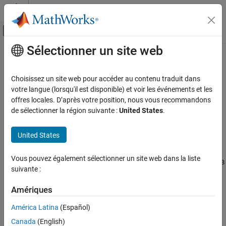
Passer au contenu
Centre d’aide MATLAB
Activer/désactiver l'affichage du menu d
Sélectionner un site web
Contenu principal
Accueil de la documentation
Install Hardware Driver
Simulink
Choisissez un site web pour accéder au contenu traduit dans
Simulink Supported Hardware
Install
Arduino
Driver on a
Windows
System
votre langue (lorsqu'il est disponible) et voir les événements et les
Arduino Hardware
offres locales. D’après votre position, nous vous recommandons
®
Download latest version of the Arduino
IDE
here
.
de sélectionner la région suivante :
United States
.
Installation and Setup
Before installing device drivers, make sure that you have
Install Hardware Driver
United States
administrative privileges.
ON THIS PAGE
Install Arduino Driver on a Windows System
Vous pouvez également sélectionner un site web dans la liste
Open
Device Manager
, and find your device mentioned as
USB
suivante :
Install FTDI Driver
or
.
Serial Device
Unknown Device
Amériques
Right-click on the device, and select
Update Driver Software
.
América Latina
(Español)
Canada
(English)