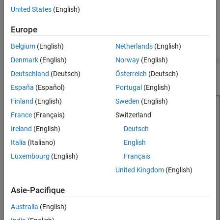
United States
(English)
Europe
Belgium
(English)
Netherlands
(English)
Denmark
(English)
Norway
(English)
Deutschland
(Deutsch)
Österreich
(Deutsch)
Select
Browse my computer for driver software
.
España
(Español)
Portugal
(English)
Finland
(English)
Sweden
(English)
France
(Français)
Switzerland
Ireland
(English)
Deutsch
Italia
(Italiano)
English
Luxembourg
(English)
Français
United Kingdom
(English)
Asie-Pacifique
Australia
(English)