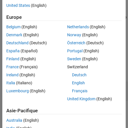
configure the block to detect the status of center, left, right, up,
United States
(English)
and down buttons. However, you cannot configure the block to
Europe
detect the status of the back button as the EV3 brick reserves it to
stop and shut down programs.
Belgium
(English)
Netherlands
(English)
Denmark
(English)
Norway
(English)
During simulations without hardware, this block emits zeros. See
Block Produces Zeros or Does Nothing in Simulation
.
Deutschland
(Deutsch)
Österreich
(Deutsch)
España
(Español)
Portugal
(English)
Ports
Finland
(English)
Sweden
(English)
Output
France
(Français)
Switzerland
expand all
Ireland
(English)
Deutsch
Italia
(Italiano)
English
Status
—
Status of EV3 brick button
Luxembourg
(English)
Français
|
0
1
United Kingdom
(English)
Parameters
Asie-Pacifique
Australia
(English)
expand all