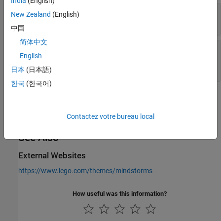
India
(English)
Button
—
EV3 brick button
New Zealand
(English)
(default) |
|
|
|
Up
Center
Down
Right
Left
中国
简体中文
Sample time
—
Time interval at which block
English
reads EV3 brick button status
(default) | positive integer
0.1
日本
(日本語)
한국
(한국어)
Version History
Introduced in R2012a
Contactez votre bureau local
See Also
External Websites
https://www.lego.com/themes/mindstorms
How useful was this information?