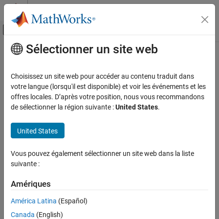
Passer au contenu
Centre d’aide MATLAB
Activer/désactiver l'affichage du menu d
Sélectionner un site web
Contenu principal
Accueil de la documentation
Button
Simulink
Choisissez un site web pour accéder au contenu traduit dans
Simulink Supported Hardware
Detect status of EV3 brick button
votre langue (lorsqu'il est disponible) et voir les événements et les
LEGO MINDSTORMS EV3 Hardware
offres locales. D’après votre position, nous vous recommandons
expand all in page
de sélectionner la région suivante :
United States
.
Modeling
Libraries:
Simulink Support Package for LEGO
Button
United States
MINDSTORMS EV3 Hardware
ON THIS PAGE
Description
Vous pouvez également sélectionner un site web dans la liste
Description
suivante :
Ports
Parameters
Add-On Required:
This feature requires the
Simulink Support
Amériques
Package for LEGO MINDSTORMS EV3 Hardware
add-on.
Version History
See Also
América Latina
(Español)
®
Use the
Button
block to detect whether the LEGO
Canada
(English)
®
MINDSTORMS
EV3 brick button is pressed or not. You can