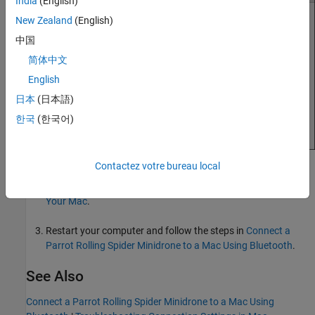
India
(English)
New Zealand
(English)
中国
简体中文
English
日本
(日本語)
한국
(한국어)
Contactez votre bureau local
Restart the minidrone, wait until both LEDs on the minidrone
turn green, and follow the steps in
Pair the Minidrone with
Your Mac
.
Restart your computer and follow the steps in
Connect a
Parrot Rolling Spider Minidrone to a Mac Using Bluetooth
.
See Also
Connect a Parrot Rolling Spider Minidrone to a Mac Using