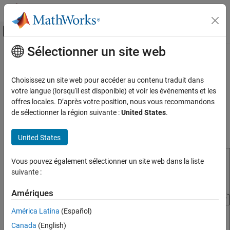
Passer au contenu
Centre d’aide MATLAB
Activer/désactiver l'affichage du menu d
Sélectionner un site web
Contenu principal
Accueil de la documentation
Minidrone Not Found in
Bluetooth
Scan Result
Simulink
Choisissez un site web pour accéder au contenu traduit dans
votre langue (lorsqu'il est disponible) et voir les événements et les
Minidrone Not Found in Bluetooth Scan
offres locales. D’après votre position, nous vous recommandons
Result
Description
de sélectionner la région suivante :
United States
.
ON THIS PAGE
®
The minidrone does not appear in the list of nearby, Bluetooth
-
Description
enabled devices.
United States
Action
See Also
Vous pouvez également sélectionner un site web dans la liste
suivante :
Amériques
América Latina
(Español)
Canada
(English)