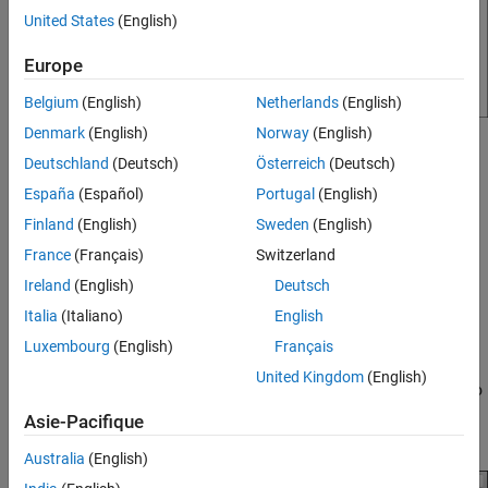
United States
(English)
Europe
Belgium
(English)
Netherlands
(English)
Denmark
(English)
Norway
(English)
Action
Deutschland
(Deutsch)
Österreich
(Deutsch)
Try these options sequentially until the minidrone appears in the
España
(Español)
Portugal
(English)
scan result:
Finland
(English)
Sweden
(English)
Check these settings and follow the steps in
Pair the
France
(Français)
Switzerland
Minidrone with Your Mac
:
Ireland
(English)
Deutsch
Italia
(Italiano)
English
The minidrone is switched on, and both the LEDs on the
minidrone are green.
Luxembourg
(English)
Français
United Kingdom
(English)
The Bluetooth support on your computer is turned on. To
turn on Bluetooth support, open
System Preferences
Asie-Pacifique
and click
Bluetooth
. Click
Turn Bluetooth On
.
Australia
(English)