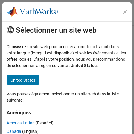
Passer au contenu
Centre d’aide MATLAB
Activer/désactiver l'affichage du menu d
Sélectionner un site web
Contenu principal
Accueil de la documentation
Robotics and Autonomous Systems
Choisissez un site web pour accéder au contenu traduit dans
Aerospace and Defense
votre langue (lorsqu'il est disponible) et voir les événements et les
How useful was this information?
Automotive
offres locales. D’après votre position, nous vous recommandons
de sélectionner la région suivante :
United States
.
United States
Vous pouvez également sélectionner un site web dans la liste
suivante :
Amériques
América Latina
(Español)
Canada
(English)