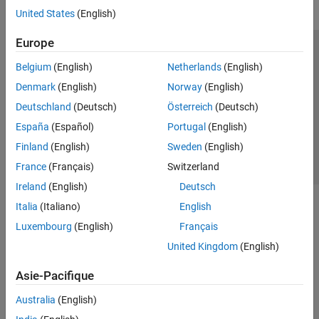
United States
(English)
Europe
Trust Center
Marques déposées
Politique de confidentialité
Belgium
(English)
Netherlands
(English)
Lutte anti-piratage
Statut des applications
Contacts locaux
Denmark
(English)
Norway
(English)
© 1994-2026 The MathWorks, Inc.
Deutschland
(Deutsch)
Österreich
(Deutsch)
España
(Español)
Portugal
(English)
Sélectionner 
France
Finland
(English)
Sweden
(English)
France
(Français)
Switzerland
Ireland
(English)
Deutsch
Italia
(Italiano)
English
Luxembourg
(English)
Français
United Kingdom
(English)
Asie-Pacifique
Australia
(English)