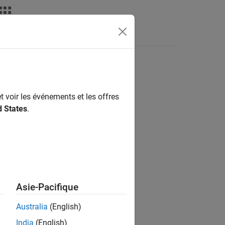
Answers
t voir les événements et les offres
ion?
d States
.
Asie-Pacifique
Australia
(English)
India
(English)