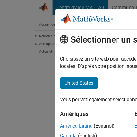
Passer au contenu
Centre d’aide MATLAB
Communau
Document
Accueil de la documentation
Robotics and Autonomous Systems
Sélectionner un 
Aerospace and Defense
Automotive
Choisissez un site web pour accéder 
locales. D’après votre position, no
United States
Vous pouvez également sélectionner 
Amériques
América Latina
(Español)
Canada
(English)