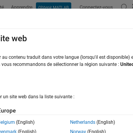
té
Apprendre
Connectez-vous
Obtenir MATLAB
ation
Examples
Functions
Blocks
Scenes
Videos
site web
au contenu traduit dans votre langue (lorsqu'il est disponible) e
How useful was this informat
us vous recommandons de sélectionner la région suivante :
Unite
un site web dans la liste suivante :
Europe
Belgium
(English)
Netherlands
(English)
Denmark
(English)
Norway
(English)