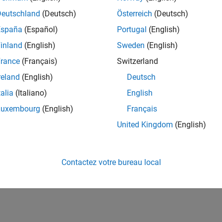
Deutschland
(Deutsch)
Österreich
(Deutsch)
España
(Español)
Portugal
(English)
inland
(English)
Sweden
(English)
rance
(Français)
Switzerland
reland
(English)
Deutsch
talia
(Italiano)
English
Luxembourg
(English)
Français
United Kingdom
(English)
Contactez votre bureau local