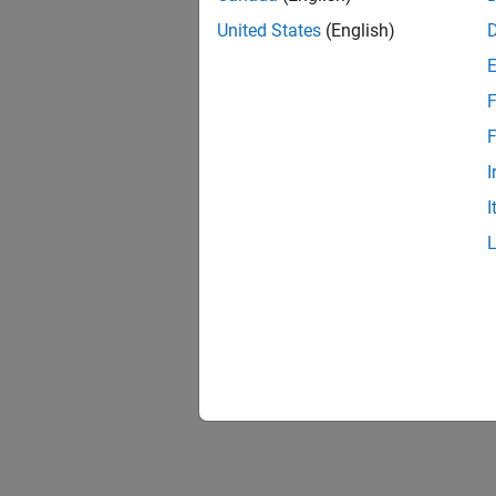
United States
(English)
F
F
I
I