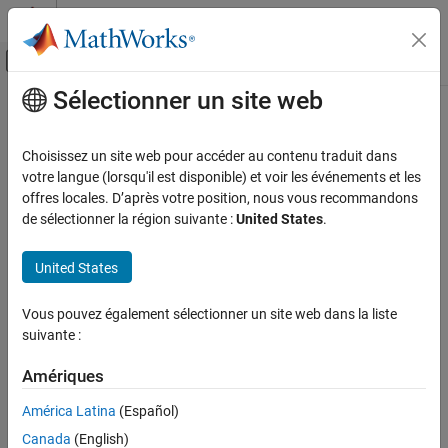
Passer au contenu
Centre d’aide MATLAB
Activer/désactiver l'affichage du menu d
Sélectionner un site web
Contenu principal
Accueil de la documentation
Verification, Validation, and Test
Choisissez un site web pour accéder au contenu traduit dans
votre langue (lorsqu'il est disponible) et voir les événements et les
How useful was this information?
offres locales. D’après votre position, nous vous recommandons
de sélectionner la région suivante :
United States
.
United States
Vous pouvez également sélectionner un site web dans la liste
suivante :
Amériques
América Latina
(Español)
Canada
(English)