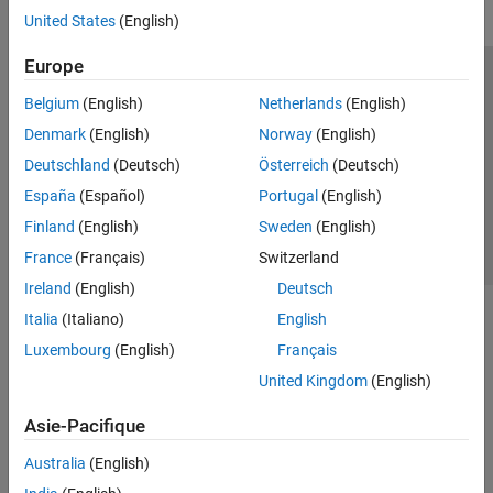
United States
(English)
Europe
Trust Center
Marques déposées
Politique de confidentialité
Belgium
(English)
Netherlands
(English)
Lutte anti-piratage
Statut des applications
Contacts locaux
Denmark
(English)
Norway
(English)
© 1994-2026 The MathWorks, Inc.
Deutschland
(Deutsch)
Österreich
(Deutsch)
España
(Español)
Portugal
(English)
Sélectionner 
France
Finland
(English)
Sweden
(English)
France
(Français)
Switzerland
Ireland
(English)
Deutsch
Italia
(Italiano)
English
Luxembourg
(English)
Français
United Kingdom
(English)
Asie-Pacifique
Australia
(English)