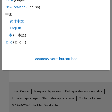
India
(English)
: Vector containing number of clones, total number
Measures
New Zealand
(English)
of components, and clone group number.
中国
See Also
简体中文
Model Metrics
English
日本
(日本語)
Topics
한국
(한국어)
Collect Model Metrics Programmatically
How useful was this information?
Contactez votre bureau local
Trust Center
Marques déposées
Politique de confidentialité
Lutte anti-piratage
Statut des applications
Contacts locaux
© 1994-2026 The MathWorks, Inc.