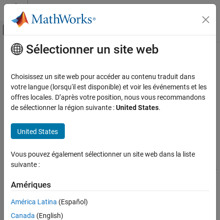
Passer au contenu
Centre d’aide MATLAB
Activer/désactiver l'affichage du menu d
Sélectionner un site web
Contenu principal
Accueil de la documentation
Clone Content Metric
Verification, Validation, and Test
Choisissez un site web pour accéder au contenu traduit dans
Metric ID
votre langue (lorsqu'il est disponible) et voir les événements et les
Simulink Check
offres locales. D’après votre position, nous vous recommandons
Metric ID
:
Collect Model and Testing Metrics
mathworks.metrics.CloneContent
de sélectionner la région suivante :
United States
.
Model Metrics
Description
United States
Clone Content Metric
Metric Type
: Architecture
ON THIS PAGE
Vous pouvez également sélectionner un site web dans la liste
Use this metric to calculate the fraction of the total number of
Metric ID
suivante :
subcomponents that are clones. Clones must have identical block
Description
types and connections but they can have different parameter
Computation Details
Amériques
values. For more information on clone detection, see
Enable
Results
Component Reuse by Using Clone Detection
.
América Latina
(Español)
See Also
Canada
(English)
®
This metric is available with
Simulink
Check™
. To collect data for