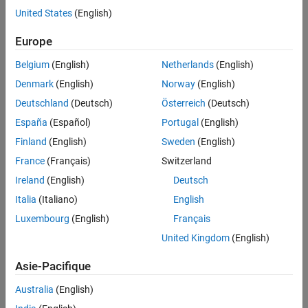
United States
(English)
this metric, use
with the metric identifier,
getMetrics
.
mathworks.metrics.CloneContent
Europe
The
property setting is
.
slmetric.metric.AggregationMode
None
Belgium
(English)
Netherlands
(English)
Denmark
(English)
Norway
(English)
Computation Details
Deutschland
(Deutsch)
Österreich
(Deutsch)
Analyzes content in masked subsystems.
España
(Español)
Portugal
(English)
If specified, analyzes the content of library-linked blocks or
Finland
(English)
Sweden
(English)
referenced models.
France
(Français)
Switzerland
Results
Ireland
(English)
Deutsch
Italia
(Italiano)
English
For this metric, instances of
provide the
slmetric.metric.Result
following results:
Luxembourg
(English)
Français
United Kingdom
(English)
: Fraction of total number of subcomponents that are
Value
clones
Asie-Pacifique
: Not applicable.
AggregatedValue
Australia
(English)