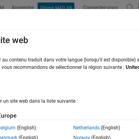
té
Apprendre
Connectez-vous
Obtenir MATLAB
ation
Examples
Functions
Apps
Videos
Answers
site web
au contenu traduit dans votre langue (lorsqu'il est disponible) e
How useful was this informat
us vous recommandons de sélectionner la région suivante :
Unite
un site web dans la liste suivante :
Europe
Belgium
(English)
Netherlands
(English)
Denmark
(English)
Norway
(English)