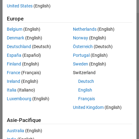
United States
(English)
Europe
Trust Center
Marques déposées
Politique de confidentialité
Belgium
(English)
Netherlands
(English)
Lutte anti-piratage
Statut des applications
Contacts locaux
Denmark
(English)
Norway
(English)
© 1994-2026 The MathWorks, Inc.
Deutschland
(Deutsch)
Österreich
(Deutsch)
España
(Español)
Portugal
(English)
Sélectionner 
France
Finland
(English)
Sweden
(English)
France
(Français)
Switzerland
Ireland
(English)
Deutsch
Italia
(Italiano)
English
Luxembourg
(English)
Français
United Kingdom
(English)
Asie-Pacifique
Australia
(English)