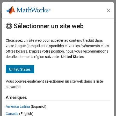
Passer au contenu
Centre d’aide MATLAB
Activer/désactiver l'affichage du menu d
Sélectionner un site web
Contenu principal
Accueil de la documentation
Application Deployment
Choisissez un site web pour accéder au contenu traduit dans
votre langue (lorsqu'il est disponible) et voir les événements et les
offres locales. D’après votre position, nous vous recommandons
How useful was this information?
de sélectionner la région suivante :
United States
.
United States
Vous pouvez également sélectionner un site web dans la liste
suivante :
Amériques
América Latina
(Español)
Canada
(English)