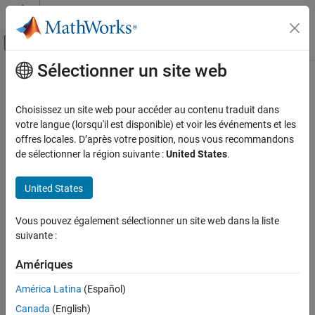
Passer au contenu
Centre d’aide MATLAB
Activer/désactiver l'affichage du menu d
Sélectionner un site web
Contenu principal
Accueil de la documentation
Control Systems
Choisissez un site web pour accéder au contenu traduit dans
votre langue (lorsqu'il est disponible) et voir les événements et les
offres locales. D’après votre position, nous vous recommandons
How useful was this information?
de sélectionner la région suivante :
United States
.
United States
Vous pouvez également sélectionner un site web dans la liste
suivante :
Amériques
América Latina
(Español)
Canada
(English)