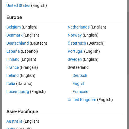
United States
(English)
Europe
Trust Center
Marques déposées
Politique de confidentialité
Belgium
(English)
Netherlands
(English)
Lutte anti-piratage
Statut des applications
Contacts locaux
Denmark
(English)
Norway
(English)
© 1994-2026 The MathWorks, Inc.
Deutschland
(Deutsch)
Österreich
(Deutsch)
España
(Español)
Portugal
(English)
Sélectionner 
France
Finland
(English)
Sweden
(English)
France
(Français)
Switzerland
Ireland
(English)
Deutsch
Italia
(Italiano)
English
Luxembourg
(English)
Français
United Kingdom
(English)
Asie-Pacifique
Australia
(English)