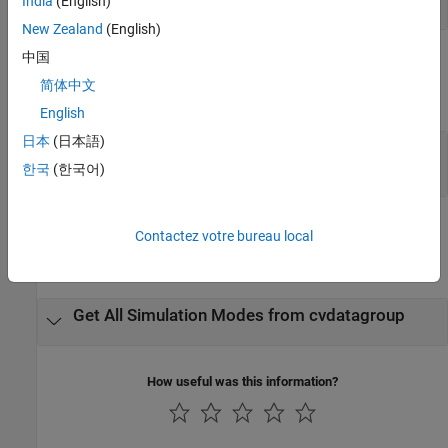
India
(English)
New Zealand
(English)
中国
Output Arguments
简体中文
expand all
English
日本
(日本語)
— Simulation modes
simModes
cell array of character vectors or strings
한국
(한국어)
Examples
Contactez votre bureau local
expand all
Get All Simulation Modes from cvdatagroup
How useful was this information?