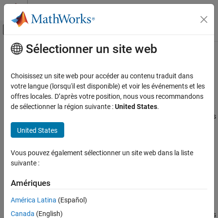
Passer au contenu
Centre d’aide MATLAB
Activer/désactiver l'affichage du menu d
Sélectionner un site web
Contenu principal
Accueil de la documentation
allSimulationModes
Verification, Validation, and Test
Choisissez un site web pour accéder au contenu traduit dans
Class:
cv.cvdatagroup
votre langue (lorsqu'il est disponible) et voir les événements et les
Simulink Coverage
Namespace:
cv
offres locales. D’après votre position, nous vous recommandons
Manage Coverage Data
de sélectionner la région suivante :
United States
.
Get names of all simulation modes associated with
objects
cvdata
allSimulationModes
in
cv.cvdatagroup
United States
ON THIS PAGE
Syntax
expand all in page
Vous pouvez également sélectionner un site web dans la liste
Syntax
Description
suivante :
Input Arguments
simModes= allSimulationModes(cvdg)
Output Arguments
Amériques
simModes= allSimulationModes(cvdg, modelName)
Examples
Description
América Latina
(Español)
Canada
(English)
Get names of all simulation modes associated with
objects
cvdata