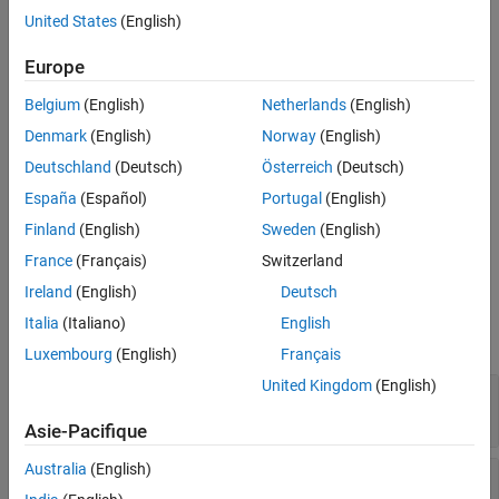
in
.
cv.cvdatagroup
United States
(English)
returns a cell array of
= allSimulationModes(
)
Europe
simModes
cvdg
character vectors or strings identifying all simulation modes
Belgium
(English)
Netherlands
(English)
associated with the
objects in
, an instantiation of the
cvdata
cvdg
class.
cv.cvdatagroup
Denmark
(English)
Norway
(English)
Deutschland
(Deutsch)
Österreich
(Deutsch)
returns a cell
= allSimulationModes(
,
)
simModes
cvdg
modelName
España
(Español)
Portugal
(English)
array of character vectors or strings identifying all simulation
modes associated with the model
in
, an
modelName
cvdg
Finland
(English)
Sweden
(English)
instantiation of the
class.
cv.cvdatagroup
France
(Français)
Switzerland
Ireland
(English)
Deutsch
Input Arguments
Italia
(Italiano)
English
expand all
Luxembourg
(English)
Français
United Kingdom
(English)
—
Class instance
cvdg
object
Asie-Pacifique
Australia
(English)
—
Name of the model
modelName
character vector or string