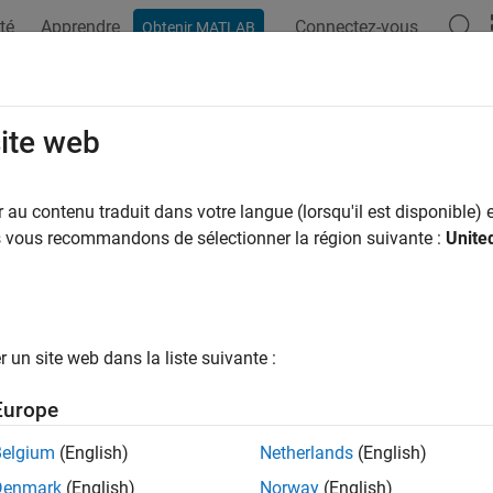
té
Apprendre
Connectez-vous
Obtenir MATLAB
ation
Examples
Functions
Model Settings
Apps
ational boundary coverage absolute 
site web
nal boundary coverage absolute tolerance
au contenu traduit dans votre langue (lorsqu'il est disponible) e
us vous recommandons de sélectionner la région suivante :
Unite
Configuration Pane:
Coverage
ription
un site web dans la liste suivante :
oating point tolerance: Absolute
parameter specifies the value of
e. This parameter applies to only input signals with a floating-
Europe
y floating-point tolerance equation is
max(absTol, relTol* ma
onal Boundary Coverage
.
Belgium
(English)
Netherlands
(English)
Denmark
(English)
Norway
(English)