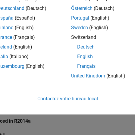
ndencies
Deutschland
(Deutsch)
Österreich
(Deutsch)
le this parameter select the
Enable coverage analysis
and
Rela
España
(Español)
Portugal
(English)
inland
(English)
Sweden
(English)
ings
rance
(Français)
Switzerland
fault) | floating-point value
reland
(English)
Deutsch
 floating-point value for the relational boundary absolute toleran
talia
(Italiano)
English
rammatic Use
Luxembourg
(English)
Français
United Kingdom
(English)
eter
:
CovBoundaryAbsTol
|
ingle
double
t
:
1e-05
Contactez votre bureau local
ion History
uced in R2014a