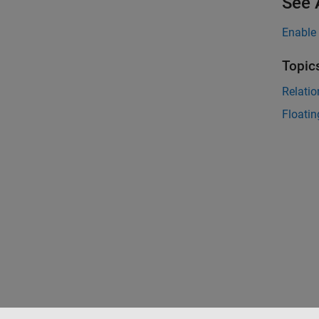
See 
Enable
Topic
Relati
Floati