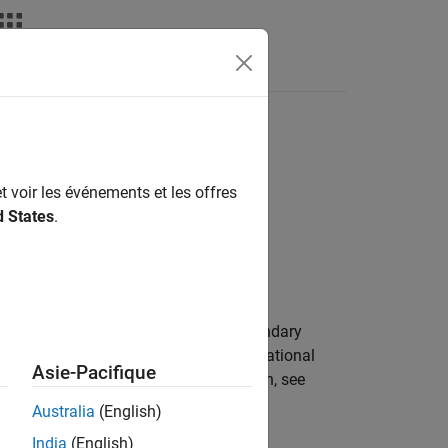
Videos
Answers
tolerance
t voir les événements et les offres
d States
.
 absolute tolerance for relational boundary
point data type, such as
. The relational
double
Asie-Pacifique
. For more information, see
x(|lhs|,|rhs|))
Australia
(English)
India
(English)