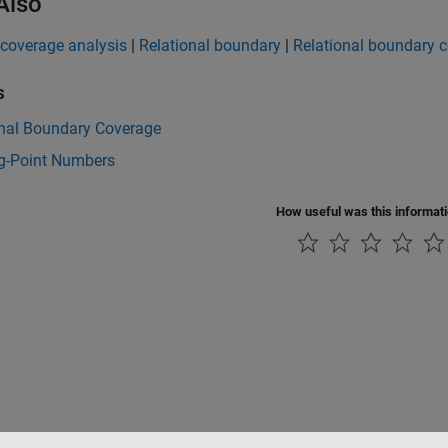
Also
 coverage analysis
|
Relational boundary
|
Relational boundary c
s
onal Boundary Coverage
ng-Point Numbers
How useful was this informat