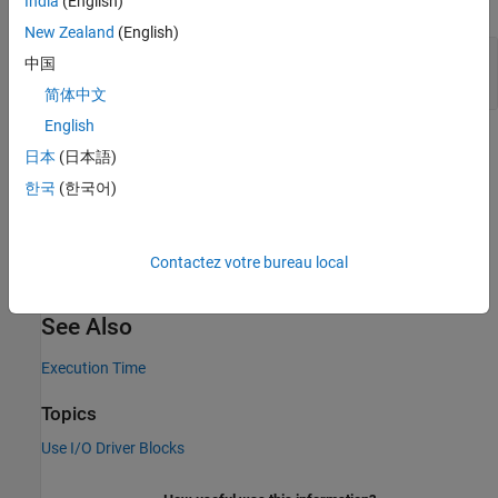
expand all
India
(English)
New Zealand
(English)
Timestamps
—
Timestamps of signals
中国
vector of double
简体中文
English
Version History
日本
(日本語)
Introduced in R2017a
한국
(한국어)
expand all
R2024b:
Update to blocks with port names
Contactez votre bureau local
See Also
Execution Time
Topics
Use I/O Driver Blocks