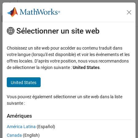
Passer au contenu
Centre d’aide MATLAB
Activer/désactiver l'affichage du menu d
Sélectionner un site web
Contenu principal
Accueil de la documentation
Timestamp
Real-Time Simulation and Testing
Choisissez un site web pour accéder au contenu traduit dans
Output signal timestamp in Run in Kernel mode or Priority mode
votre langue (lorsqu'il est disponible) et voir les événements et les
Simulink Desktop Real-Time
offres locales. D’après votre position, nous vous recommandons
Model Preparation for Real-Time Simulation
expand all in page
de sélectionner la région suivante :
United States
.
Timestamp
Libraries:
United States
Simulink Desktop Real-Time / Target Profiling
ON THIS PAGE
Description
Vous pouvez également sélectionner un site web dans la liste
Description
Examples
suivante :
Ports
The
Timestamp
block outputs the timestamp for its input signal.
Version History
Amériques
The timestamp is relative to model start time in
Run in Kernel
See Also
mode or
Priority
mode. The input signal can be any signal of any
América Latina
(Español)
data type.
Canada
(English)