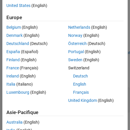
In
Connected IO
mode, this block does not perform any action. It
United States
(English)
outputs zeros.
Europe
Examples
Belgium
(English)
Netherlands
(English)
Execution Time Measurement and Block Profiling
Denmark
(English)
Norway
(English)
Analyze model execution performance in Simulink Desktop Real-
Deutschland
(Deutsch)
Österreich
(Deutsch)
Time™.
España
(Español)
Portugal
(English)
Open Script
Ports
Finland
(English)
Sweden
(English)
France
(Français)
Switzerland
Input
Ireland
(English)
Deutsch
expand all
Italia
(Italiano)
English
Signals
—
Signals for which to capture
Luxembourg
(English)
Français
timestamps
United Kingdom
(English)
vector
Asie-Pacifique
Output
Australia
(English)