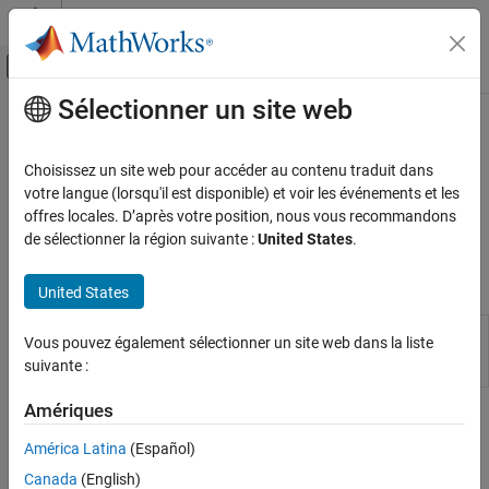
Passer au contenu
Centre d’aide MATLAB
Activer/désactiver l'affichage du menu d
Sélectionner un site web
Contenu principal
Accueil de la documentation
Functional Mock-up Units
Real-Time Simulation and Testing
Choisissez un site web pour accéder au contenu traduit dans
®
Apply FMU blocks in
Simulink
Real-Time™
models for co-
votre langue (lorsqu'il est disponible) et voir les événements et les
Simulink Real-Time
simulation
offres locales. D’après votre position, nous vous recommandons
Model Preparation for Real-Time Execution
Simulink Real-Time
supports
FMU
blocks for Co-Simulation mode.
de sélectionner la région suivante :
United States
.
Catégorie
Functions
Configuration Parameters, Block
United States
Parameters, and Inport Data
Compile FMU file that
I/O Connectivity Blocks
slrealtime.fmu.compileFMUSources
Vous pouvez également sélectionner un site web dans la liste
contains source code
Communication Protocol Blocks
suivante :
(Since R2022a)
Concurrent Execution with Multicore Target
Computer
Amériques
Topics
External Code Integration
América Latina
(Español)
FPGA Subsystem Configuration
Apply Functional Mock-up Units by Using Simulink Real-Time
Canada
(English)
Functional Mock-up Units
Apply FMU blocks in Simulink Real-Time models for co-simulation.