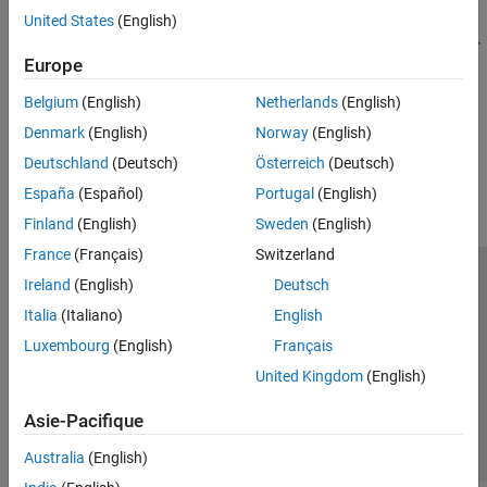
United States
(English)
Tune Functional Mock-Up Unit Parameters Using Simulink Real-
Europe
Time
Tune FMU parameters by using Simulink Real-Time.
Belgium
(English)
Netherlands
(English)
Denmark
(English)
Norway
(English)
How useful was this information?
Deutschland
(Deutsch)
Österreich
(Deutsch)
España
(Español)
Portugal
(English)
Finland
(English)
Sweden
(English)
France
(Français)
Switzerland
Ireland
(English)
Deutsch
Trust Center
Marques déposées
Politique de confidentialité
Italia
(Italiano)
English
Lutte anti-piratage
Statut des applications
Contacts locaux
Luxembourg
(English)
Français
© 1994-2026 The MathWorks, Inc.
United Kingdom
(English)
Sélectionner 
France
Asie-Pacifique
Australia
(English)