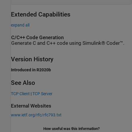
Extended Capabilities
expand all
C/C++ Code Generation
Generate C and C++ code using Simulink® Coder™.
Version History
Introduced in R2020b
See Also
TCP Client
|
TCP Server
External Websites
www.ietf.org/rfc/rfc793.txt
How useful was this information?