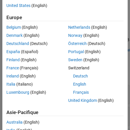
®
Speedgoat
target computer to a remote client device.
United States
(English)
Version History
See Also
Examples
Europe
Target to Development Computer Communication by
Belgium
(English)
Netherlands
(English)
Using TCP
Denmark
(English)
Norway
(English)
Use TCP blocks to send data from the target computer to MATLAB
Deutschland
(Deutsch)
Österreich
(Deutsch)
running on the development computer.
Open Model
España
(Español)
Portugal
(English)
Ports
Finland
(English)
Sweden
(English)
Input
France
(Français)
Switzerland
expand all
Ireland
(English)
Deutsch
Italia
(Italiano)
English
Enable
—
Allow data transmission
Luxembourg
(English)
Français
integer
United Kingdom
(English)
Data
—
Data to transmit over the TCP network
Asie-Pacifique
vector
Australia
(English)