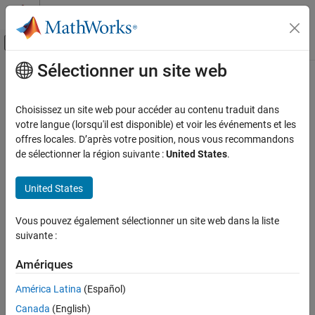
Passer au contenu
Centre d’aide MATLAB
Activer/désactiver l'affichage du menu d
Sélectionner un site web
Contenu principal
Accueil de la documentation
TCP Send
Real-Time Simulation and Testing
Choisissez un site web pour accéder au contenu traduit dans
Send data over TCP network to a remote device
votre langue (lorsqu'il est disponible) et voir les événements et les
Simulink Real-Time
offres locales. D’après votre position, nous vous recommandons
Model Preparation for Real-Time Execution
expand all in page
de sélectionner la région suivante :
United States
.
Communication Protocol Blocks
TCP (IP) Protocol Blocks
United States
Libraries:
TCP Send
Simulink Real-Time /
Vous pouvez également sélectionner un site web dans la liste
IP
ON THIS PAGE
suivante :
Description
Examples
Amériques
Description
Ports
América Latina
(Español)
Parameters
The
TCP Send
block sends data from a server application on a
Canada
(English)
Extended Capabilities