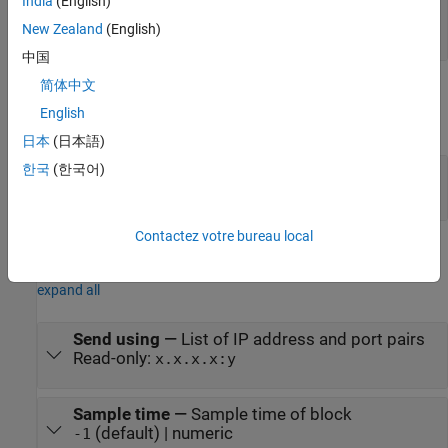
India
(English)
Length
—
Length of data vector
New Zealand
(English)
double
中国
简体中文
Output
English
expand all
日本
(日本語)
한국
(한국어)
Status
—
Number of bytes sent
double
Contactez votre bureau local
Parameters
expand all
Send using
—
List of IP address and port pairs
Read-only:
x.x.x.x:y
Sample time
—
Sample time of block
(default) | numeric
-1