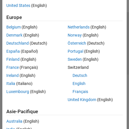
United States
(English)
Europe
Trust Center
Marques déposées
Politique de confidentialité
Belgium
(English)
Netherlands
(English)
Lutte anti-piratage
Statut des applications
Contacts locaux
Denmark
(English)
Norway
(English)
© 1994-2026 The MathWorks, Inc.
Deutschland
(Deutsch)
Österreich
(Deutsch)
España
(Español)
Portugal
(English)
Sélectionner 
France
Finland
(English)
Sweden
(English)
France
(Français)
Switzerland
Ireland
(English)
Deutsch
Italia
(Italiano)
English
Luxembourg
(English)
Français
United Kingdom
(English)
Asie-Pacifique
Australia
(English)