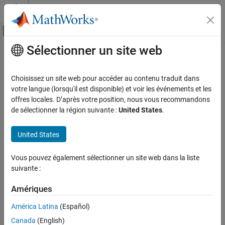
Passer au contenu
Centre d’aide MATLAB
Activer/désactiver l'affichage du menu d
Sélectionner un site web
Contenu principal
Accueil de la documentation
Real-Time Simulation and Testing
Choisissez un site web pour accéder au contenu traduit dans
votre langue (lorsqu'il est disponible) et voir les événements et les
offres locales. D’après votre position, nous vous recommandons
How useful was this information?
de sélectionner la région suivante :
United States
.
United States
Vous pouvez également sélectionner un site web dans la liste
suivante :
Amériques
América Latina
(Español)
Canada
(English)