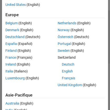
United States
(English)
Europe
Trust Center
Marques déposées
Politique de confidentialité
Belgium
(English)
Netherlands
(English)
Lutte anti-piratage
Statut des applications
Contacts locaux
Denmark
(English)
Norway
(English)
© 1994-2026 The MathWorks, Inc.
Deutschland
(Deutsch)
Österreich
(Deutsch)
España
(Español)
Portugal
(English)
Sélectionner 
France
Finland
(English)
Sweden
(English)
France
(Français)
Switzerland
Ireland
(English)
Deutsch
Italia
(Italiano)
English
Luxembourg
(English)
Français
United Kingdom
(English)
Asie-Pacifique
Australia
(English)