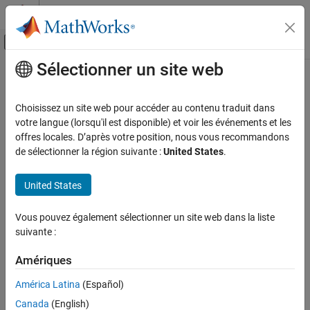
Passer au contenu
Centre d’aide MATLAB
Activer/désactiver l'affichage du menu d
Sélectionner un site web
Contenu principal
Accueil de la documentation
Real-Time Simulation and Testing
Choisissez un site web pour accéder au contenu traduit dans
votre langue (lorsqu'il est disponible) et voir les événements et les
offres locales. D’après votre position, nous vous recommandons
How useful was this information?
de sélectionner la région suivante :
United States
.
United States
Vous pouvez également sélectionner un site web dans la liste
suivante :
Amériques
América Latina
(Español)
Canada
(English)