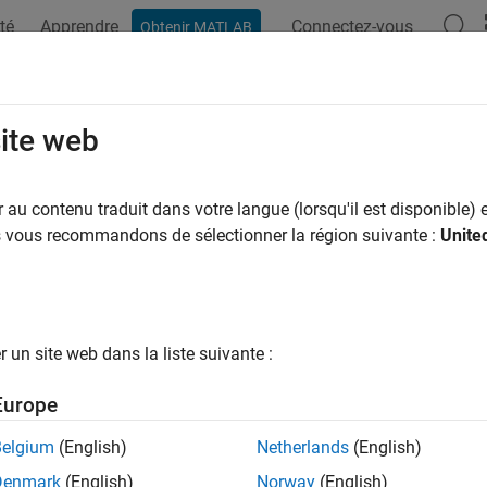
té
Apprendre
Connectez-vous
Obtenir MATLAB
ation
Examples
Functions
Blocks
Apps
Videos
ubleshoot Folder Names with Spaces 
site web
el Builds
au contenu traduit dans votre langue (lorsqu'il est disponible) e
us vous recommandons de sélectionner la région suivante :
Unite
®
space character appears the file path, the
Simulink
Real-Time
link Real-Time model build cannot use a file path with s
un site web dans la liste suivante :
special character, such as an open parenthesis character
, 
"("
Europe
Belgium
(English)
Netherlands
(English)
r(s) encountered while building "xxxx"
Denmark
(English)
Norway
(English)