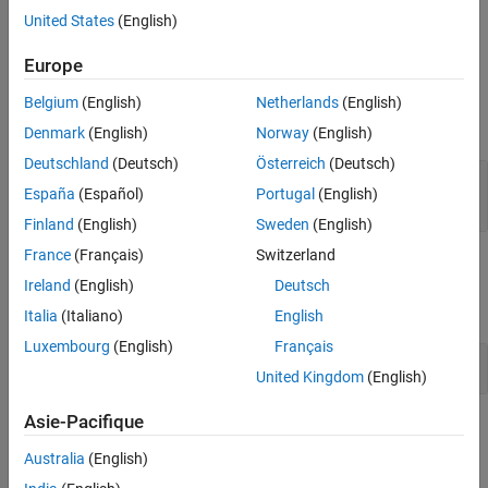
visible, the corresponding results are removed from the
Results
United States
(English)
and Artifacts
pane.
Europe
Input Arguments
Belgium
(English)
Netherlands
(English)
expand all
Denmark
(English)
Norway
(English)
Deutschland
(Deutsch)
Österreich
(Deutsch)
—
Results set
result
España
(Español)
Portugal
(English)
object
sltest.testmanager.ResultSet
Finland
(English)
Sweden
(English)
France
(Français)
Switzerland
Examples
Ireland
(English)
Deutsch
expand all
Italia
(Italiano)
English
Luxembourg
(English)
Français
Remove a Test Result
United Kingdom
(English)
Asie-Pacifique
Version History
Australia
(English)
Introduced in R2019a