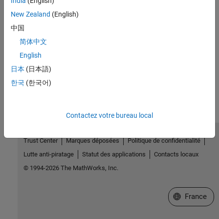
India
(English)
See Also
New Zealand
(English)
中国
|
sltest.testmanager.ResultSet
|
简体中文
sltest.testmanager.TestSuiteResult
sltest.testmanager.TestCaseResult
English
日本
(日本語)
How useful was this information?
한국
(한국어)
Contactez votre bureau local
Trust Center
Marques déposées
Politique de confidentialité
Lutte anti-piratage
Statut des applications
Contacts locaux
© 1994-2026 The MathWorks, Inc.
Sélectionner 
France