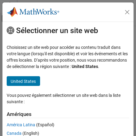
Passer au contenu
Centre d’aide MATLAB
Activer/désactiver l'affichage du menu d
Sélectionner un site web
Contenu principal
Accueil de la documentation
remove
Vérification, validation et test
Choisissez un site web pour accéder au contenu traduit dans
Class:
sltest.testmanager.ResultSet
votre langue (lorsqu'il est disponible) et voir les événements et les
Simulink Test
Namespace:
sltest.testmanager
offres locales. D’après votre position, nous vous recommandons
de sélectionner la région suivante :
United States
.
remove
Remove result set
ON THIS PAGE
United States
Syntax
expand all in page
Description
Syntax
Vous pouvez également sélectionner un site web dans la liste
Input Arguments
suivante :
remove(result)
Examples
Version History
Amériques
Description
See Also
América Latina
(Español)
removes
, a
remove(
)
result
result
Canada
(English)
object. If the Test Manager is
sltest.testmanager.ResultSet