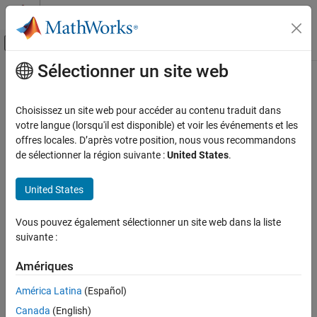
Passer au contenu
Centre d’aide MATLAB
Activer/désactiver l'affichage du menu d
Sélectionner un site web
Contenu principal
Accueil de la documentation
getOutputTrigger
Vérification, validation et test
Choisissez un site web pour accéder au contenu traduit dans
Class:
sltest.testmanager.TestCase
votre langue (lorsqu'il est disponible) et voir les événements et les
Simulink Test
Namespace:
sltest.testmanager
offres locales. D’après votre position, nous vous recommandons
de sélectionner la région suivante :
United States
.
getOutputTrigger
Create output trigger object for test case
ON THIS PAGE
Since R2023a
United States
Syntax
expand all in page
Description
Syntax
Vous pouvez également sélectionner un site web dans la liste
Input Arguments
suivante :
ot = getOutputTrigger(tc)
Output Arguments
ot = getOutputTrigger(tc,simIndex)
Examples
Amériques
Version History
Description
América Latina
(Español)
See Also
Canada
(English)
returns an
= getOutputTrigger(
)
ot
tc