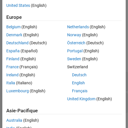
object for the specified test
sltest.testmanager.OutputTrigger
United States
(English)
case,
. If your test case uses iterations, all iterations in the test
tc
case use the same output trigger object.
Europe
Belgium
(English)
Netherlands
(English)
returns an
= getOutputTrigger(
,
)
ot
tc
simIndex
object for the specified
sltest.testmanager.OutputTrigger
Denmark
(English)
Norway
(English)
simulation of an equivalence test case.
Deutschland
(Deutsch)
Österreich
(Deutsch)
España
(Español)
Portugal
(English)
Input Arguments
Finland
(English)
Sweden
(English)
expand all
France
(Français)
Switzerland
Ireland
(English)
Deutsch
—
Test case
tc
object
sltest.testmanager.TestCase
Italia
(Italiano)
English
Luxembourg
(English)
Français
—
Simulation index
simIndex
United Kingdom
(English)
(default) |
1
2
Asie-Pacifique
Australia
(English)
Output Arguments