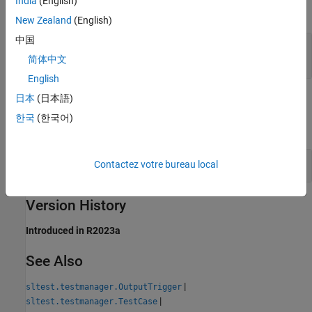
India
(English)
expand all
New Zealand
(English)
中国
— Output trigger
ot
object
sltest.testmanager.OutputTrigger
简体中文
English
日本
(日本語)
Examples
한국
(한국어)
expand all
Create a Test Case Output Trigger
Contactez votre bureau local
Version History
Introduced in R2023a
See Also
|
sltest.testmanager.OutputTrigger
|
sltest.testmanager.TestCase