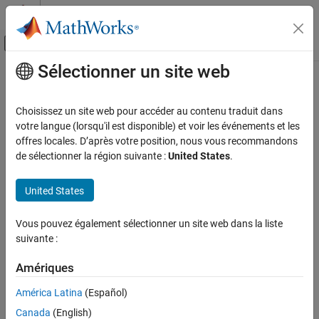
Passer au contenu
Centre d’aide MATLAB
Activer/désactiver l'affichage du menu d
Sélectionner un site web
Contenu principal
Accueil de la documentation
Overspecified targets in kinematic
loops
Physical Modeling
Choisissez un site web pour accéder au contenu traduit dans
votre langue (lorsqu'il est disponible) et voir les événements et les
Simscape Multibody
offres locales. D’après votre position, nous vous recommandons
Actions to take if overspecified targets contained in kinematic
Simulation and Analysis
de sélectionner la région suivante :
United States
.
loops are detected
Overspecified targets in kinematic loops
United States
Model Configuration Pane:
Simscape Multibody / Diagnostics
ON THIS PAGE
Description
Description
Vous pouvez également sélectionner un site web dans la liste
Settings
suivante :
Select the diagnostic action to take if the application detects
Recommended Settings
overspecified targets contained in kinematic loops in the model.
Programmatic Use
Amériques
Version History
Settings
América Latina
(Español)
See Also
Canada
(English)