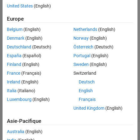
(default) |
|
warning
none
error
United States
(English)
none
The application does not check for this situation.
Europe
warning
Belgium
(English)
Netherlands
(English)
When the application detects this situation, it displays a warning.
Denmark
(English)
Norway
(English)
error
Deutschland
(Deutsch)
Österreich
(Deutsch)
When the application detects this situation, it terminates the
España
(Español)
Portugal
(English)
simulation and displays an error message.
Finland
(English)
Sweden
(English)
Recommended Settings
France
(Français)
Switzerland
Ireland
(English)
Deutsch
Application
Setting
Italia
(Italiano)
English
Debugging
No impact
Luxembourg
(English)
Français
Traceability
No impact
United Kingdom
(English)
Efficiency
No impact
Asie-Pacifique
Safety precaution
No impact
Australia
(English)