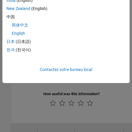
Programmatic Use
India
(English)
New Zealand
(English)
Parameter:
SimMechanicsJointTargetOverSpecification
中国
Type:
string
简体中文
Value:
|
|
none
warning
error
Default:
error
English
日本
(日本語)
Version History
한국
(한국어)
Introduced in R2012a
See Also
Contactez votre bureau local
Simscape Multibody Pane: General
How useful was this information?