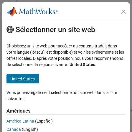
Passer au contenu
Centre d’aide MATLAB
Activer/désactiver l'affichage du menu d
Sélectionner un site web
Contenu principal
Accueil de la documentation
Video Creator
Physical Modeling
Choisissez un site web pour accéder au contenu traduit dans
Create and configure videos of multibody animations
votre langue (lorsqu'il est disponible) et voir les événements et les
Simscape Multibody
offres locales. D’après votre position, nous vous recommandons
Simulation and Analysis
expand all in page
de sélectionner la région suivante :
United States
.
Description
Video Creator
United States
ON THIS PAGE
The
Video Creator
tool creates and configures videos for the
animations of the multibody systems in the
Multibody Explorer
Description
Vous pouvez également sélectionner un site web dans la liste
tool. Use the
Video Creator
tool to specify the video playback
Open the Video Creator
suivante :
speed, frame rate, video format, and frame size.
Examples
Parameters
Amériques
Limitations
América Latina
(Español)
Version History
Canada
(English)
See Also