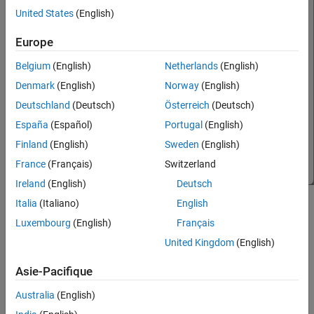
United States
(English)
Europe
Belgium
(English)
Netherlands
(English)
Denmark
(English)
Norway
(English)
Deutschland
(Deutsch)
Österreich
(Deutsch)
España
(Español)
Portugal
(English)
Finland
(English)
Sweden
(English)
France
(Français)
Switzerland
Ireland
(English)
Deutsch
Italia
(Italiano)
English
Open the Video Creator
Luxembourg
(English)
Français
In the
Multibody Explorer
toolstrip, in the
Apps
tab, click
Video
United Kingdom
(English)
Creator
.
Asie-Pacifique
Examples
Australia
(English)
expand all