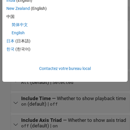
India
(English)
New Zealand
(English)
Create Video
中国
简体中文
Parameters
English
expand all
日本
(日本語)
한국
(한국어)
File Name
—
Video name
no default
Contactez votre bureau local
Included Tiles
—
Tile to include in video
(default) |
All
Selected
Include Time
—
Whether to show playback time
(default) |
on
off
Include Axis Triad
—
Whether to show axis triad
(default) |
off
on