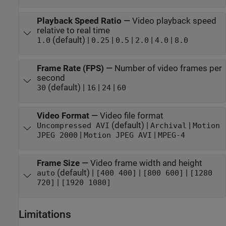
Playback Speed Ratio
—
Video playback speed
relative to real time
(default) |
|
|
|
|
1.0
0.25
0.5
2.0
4.0
8.0
Frame Rate (FPS)
—
Number of video frames per
second
(default) |
|
|
30
16
24
60
Video Format
—
Video file format
(default) |
|
Uncompressed AVI
Archival
Motion
|
|
JPEG 2000
Motion JPEG AVI
MPEG-4
Frame Size
—
Video frame width and height
(default) |
|
|
auto
[400 400]
[800 600]
[1280
|
720]
[1920 1080]
Limitations