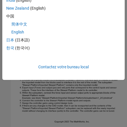
India
(English)
controller. The controller gains can be re-tuned.
New Zealand
(English)
中国
简体中文
English
日本
(日本語)
한국
(한국어)
Contactez votre bureau local