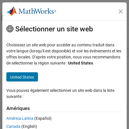
Passer au contenu
Centre d’aide MATLAB
Activer/désactiver l'affichage du menu d
Sélectionner un site web
Contenu principal
Accueil de la documentation
Stewart Platform with Controller
Physical Modeling
Choisissez un site web pour accéder au contenu traduit dans
votre langue (lorsqu'il est disponible) et voir les événements et les
Simscape Multibody
offres locales. D’après votre position, nous vous recommandons
This model illustrates the CAD import workflow in Simscape™
Model Import
de sélectionner la région suivante :
United States
.
Multibody™.
Stewart Platform with Controller
United States
1. Export CAD model into a Simscape Multibody Import XML
ON THIS PAGE
(stewart_platform.xml).
See Also
Vous pouvez également sélectionner un site web dans la liste
2. Import the Simscape Multibody Import XML into a Simscape
suivante :
Multibody model using the smimport command.
Amériques
3. Enclose the imported model into a subsystem (Stewart
América Latina
(Español)
Platform). Interface layer is created to isolate the imported model
from the blocks used to interface it to the rest of the model. The
Canada
(English)