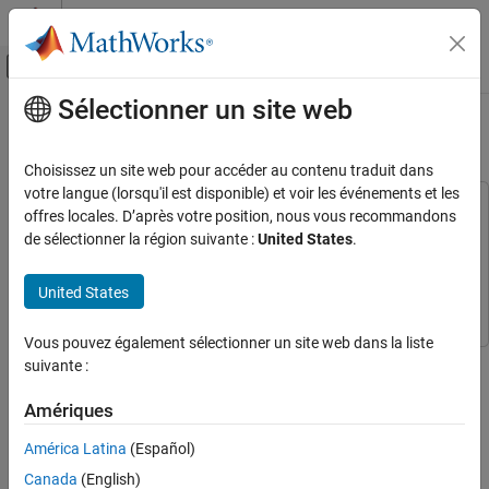
Passer au contenu
Centre d’aide MATLAB
Activer/désactiver l'affichage du menu d
Sélectionner un site web
Contenu principal
Accueil de la documentation
Robot Arm
Simscape Multibody Link
Choisissez un site web pour accéder au contenu traduit dans
Autodesk Inventor
votre langue (lorsqu'il est disponible) et voir les événements et les
This example uses:
offres locales. D’après votre position, nous vous recommandons
Robot Arm
Simscape Multibody
Simscape Multibody
de sélectionner la région suivante :
United States
.
ON THIS PAGE
Simscape
Simscape
CAD Software Requirements
United States
Simulink
Simulink
Assembly
See Also
Vous pouvez également sélectionner un site web dans la liste
This example shows a robot arm assembly.
suivante :
CAD Software Requirements
Amériques
This CAD assembly can be opened in Autodesk® Inventor® 2009
América Latina
(Español)
and higher.
Canada
(English)