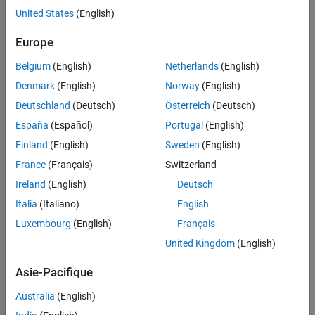
Assembly
United States
(English)
To see the assembly, in the
RobotArmInventorSupport/Geometries
Europe
folder, open the
.
robot.iam
Belgium
(English)
Netherlands
(English)
Denmark
(English)
Norway
(English)
Deutschland
(Deutsch)
Österreich
(Deutsch)
España
(Español)
Portugal
(English)
Finland
(English)
Sweden
(English)
France
(Français)
Switzerland
Ireland
(English)
Deutsch
Italia
(Italiano)
English
Luxembourg
(English)
Français
United Kingdom
(English)
See Also
Asie-Pacifique
smimport
Australia
(English)