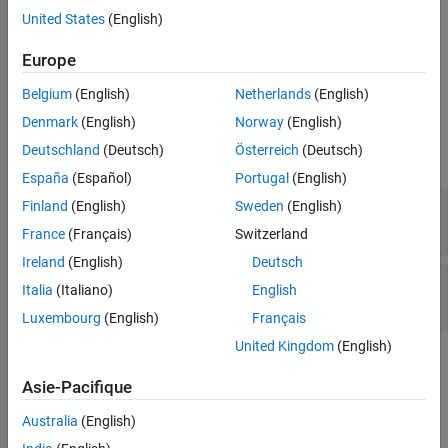
United States
(English)
removes the
removeDeployer(
,
)
Deployer
boardSupportObj
name
object, with
property equal to the
argument, from the
Name
name
Europe
object.
soc.sdk.BoardSupport
Belgium
(English)
Netherlands
(English)
Input Arguments
Denmark
(English)
Norway
(English)
Deutschland
(Deutsch)
Österreich
(Deutsch)
expand all
España
(Español)
Portugal
(English)
—
BoardSupport object
Finland
(English)
Sweden
(English)
boardSupportObj
object
BoardSupport
France
(Français)
Switzerland
Ireland
(English)
Deutsch
—
Name of Deployer object
name
Italia
(Italiano)
English
string
|
character vector
Luxembourg
(English)
Français
United Kingdom
(English)
Version History
Asie-Pacifique
Introduced in R2019b
Australia
(English)
How useful was this information?