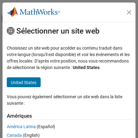
Passer au contenu
Centre d’aide MATLAB
Activer/désactiver l'affichage du menu d
Sélectionner un site web
Contenu principal
Accueil de la documentation
removeDeployer
FPGA, ASIC, and SoC Development
Choisissez un site web pour accéder au contenu traduit dans
Class:
soc.sdk.BoardSupport
votre langue (lorsqu'il est disponible) et voir les événements et les
SoC Blockset
Namespace:
soc.sdk
offres locales. D’après votre position, nous vous recommandons
SoC Blockset Supported Hardware
de sélectionner la région suivante :
United States
.
AMD FPGA and SoC Devices
Remove deployer from the board support
Custom Board Support
United States
expand all in page
removeDeployer
Syntax
Vous pouvez également sélectionner un site web dans la liste
ON THIS PAGE
suivante :
removeDeployer(boardSupportObj,name)
Syntax
Description
Amériques
Description
Input Arguments
América Latina
(Español)
Add-On Required:
This feature requires the
SoC Blockset Support
Version History
Canada
(English)
Package for AMD FPGA and SoC Devices
add-on.