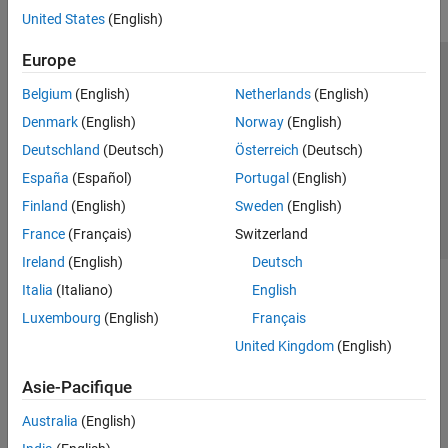
United States
(English)
Europe
Trust Center
Marques déposées
Politique de confidentialité
Belgium
(English)
Netherlands
(English)
Lutte anti-piratage
Statut des applications
Contacts locaux
Denmark
(English)
Norway
(English)
© 1994-2026 The MathWorks, Inc.
Deutschland
(Deutsch)
Österreich
(Deutsch)
España
(Español)
Portugal
(English)
Sélectionner 
France
Finland
(English)
Sweden
(English)
France
(Français)
Switzerland
Ireland
(English)
Deutsch
Italia
(Italiano)
English
Luxembourg
(English)
Français
United Kingdom
(English)
Asie-Pacifique
Australia
(English)