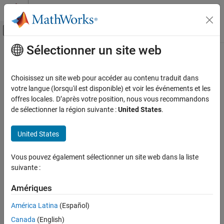
Passer au contenu
Centre d’aide MATLAB
Activer/désactiver l'affichage du menu d
Sélectionner un site web
Contenu principal
Accueil de la documentation
FPGA, ASIC, and SoC Development
Choisissez un site web pour accéder au contenu traduit dans
votre langue (lorsqu'il est disponible) et voir les événements et les
offres locales. D’après votre position, nous vous recommandons
How useful was this information?
de sélectionner la région suivante :
United States
.
United States
Vous pouvez également sélectionner un site web dans la liste
suivante :
Amériques
América Latina
(Español)
Canada
(English)