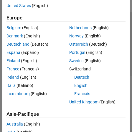
United States
(English)
Europe
Trust Center
Marques déposées
Politique de confidentialité
Belgium
(English)
Netherlands
(English)
Lutte anti-piratage
Statut des applications
Contacts locaux
Denmark
(English)
Norway
(English)
© 1994-2026 The MathWorks, Inc.
Deutschland
(Deutsch)
Österreich
(Deutsch)
España
(Español)
Portugal
(English)
Sélectionner 
France
Finland
(English)
Sweden
(English)
France
(Français)
Switzerland
Ireland
(English)
Deutsch
Italia
(Italiano)
English
Luxembourg
(English)
Français
United Kingdom
(English)
Asie-Pacifique
Australia
(English)