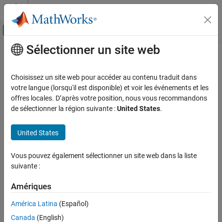
Passer au contenu
Centre d’aide MATLAB
Activer/désactiver l'affichage du menu d
Sélectionner un site web
Contenu principal
Accueil de la documentation
FPGA, ASIC, and SoC Development
Choisissez un site web pour accéder au contenu traduit dans
votre langue (lorsqu'il est disponible) et voir les événements et les
offres locales. D’après votre position, nous vous recommandons
How useful was this information?
de sélectionner la région suivante :
United States
.
United States
Vous pouvez également sélectionner un site web dans la liste
suivante :
Amériques
América Latina
(Español)
Canada
(English)