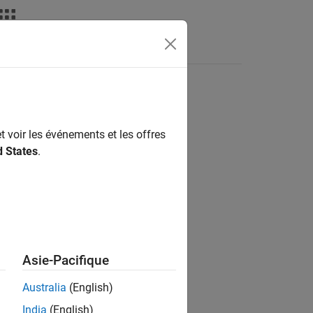
Answers
t voir les événements et les offres
ion?
d States
.
Asie-Pacifique
Australia
(English)
India
(English)