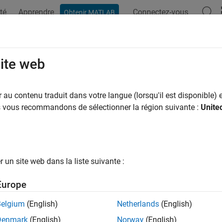
té
Apprendre
Connectez-vous
Obtenir MATLAB
ation
Examples
Functions
Blocks
Apps
Videos
site web
au contenu traduit dans votre langue (lorsqu'il est disponible) e
How useful was this informat
us vous recommandons de sélectionner la région suivante :
Unite
un site web dans la liste suivante :
Europe
Belgium
(English)
Netherlands
(English)
Denmark
(English)
Norway
(English)