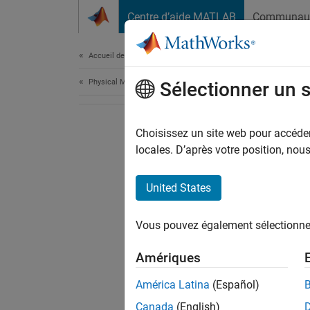
Passer au contenu
Centre d’aide MATLAB
Communau
Document
Accueil de la documentation
Physical Modeling
Sélectionner un 
Choisissez un site web pour accéder 
locales. D’après votre position, no
United States
Vous pouvez également sélectionner 
Amériques
América Latina
(Español)
Canada
(English)