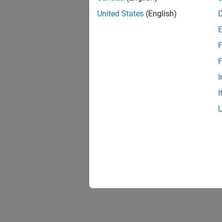
United States
(English)
F
F
I
I