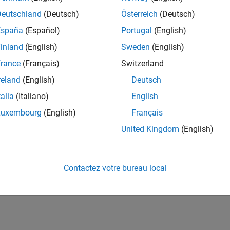
Deutschland
(Deutsch)
Österreich
(Deutsch)
España
(Español)
Portugal
(English)
inland
(English)
Sweden
(English)
rance
(Français)
Switzerland
reland
(English)
Deutsch
talia
(Italiano)
English
Luxembourg
(English)
Français
United Kingdom
(English)
Contactez votre bureau local