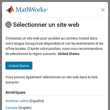
Passer au contenu
Centre d’aide MATLAB
Activer/désactiver l'affichage du menu d
Sélectionner un site web
Contenu principal
Accueil de la documentation
Physical Modeling
Choisissez un site web pour accéder au contenu traduit dans
votre langue (lorsqu'il est disponible) et voir les événements et les
offres locales. D’après votre position, nous vous recommandons
How useful was this information?
de sélectionner la région suivante :
United States
.
United States
Vous pouvez également sélectionner un site web dans la liste
suivante :
Amériques
América Latina
(Español)
Canada
(English)