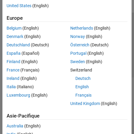
United States
(English)
Europe
Trust Center
Marques déposées
Politique de confidentialité
Belgium
(English)
Netherlands
(English)
Lutte anti-piratage
Statut des applications
Contacts locaux
Denmark
(English)
Norway
(English)
© 1994-2026 The MathWorks, Inc.
Deutschland
(Deutsch)
Österreich
(Deutsch)
España
(Español)
Portugal
(English)
Sélectionner 
France
Finland
(English)
Sweden
(English)
France
(Français)
Switzerland
Ireland
(English)
Deutsch
Italia
(Italiano)
English
Luxembourg
(English)
Français
United Kingdom
(English)
Asie-Pacifique
Australia
(English)