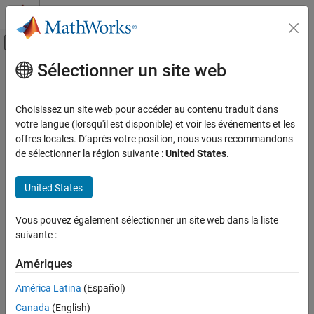
Passer au contenu
Centre d’aide MATLAB
Activer/désactiver l'affichage du menu d
Sélectionner un site web
Contenu principal
Accueil de la documentation
Physical Modeling
Choisissez un site web pour accéder au contenu traduit dans
votre langue (lorsqu'il est disponible) et voir les événements et les
offres locales. D’après votre position, nous vous recommandons
How useful was this information?
de sélectionner la région suivante :
United States
.
United States
Vous pouvez également sélectionner un site web dans la liste
suivante :
Amériques
América Latina
(Español)
Canada
(English)