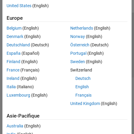
United States
(English)
Europe
Trust Center
Marques déposées
Politique de confidentialité
Belgium
(English)
Netherlands
(English)
Lutte anti-piratage
Statut des applications
Contacts locaux
Denmark
(English)
Norway
(English)
© 1994-2026 The MathWorks, Inc.
Deutschland
(Deutsch)
Österreich
(Deutsch)
España
(Español)
Portugal
(English)
Sélectionner 
France
Finland
(English)
Sweden
(English)
France
(Français)
Switzerland
Ireland
(English)
Deutsch
Italia
(Italiano)
English
Luxembourg
(English)
Français
United Kingdom
(English)
Asie-Pacifique
Australia
(English)