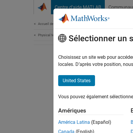
Passer au contenu
Centre d’aide MATLAB
Communau
Document
Accueil de la documentation
Physical Modeling
Sélectionner un 
Choisissez un site web pour accéder 
locales. D’après votre position, no
United States
Vous pouvez également sélectionner 
Amériques
América Latina
(Español)
Canada
(English)