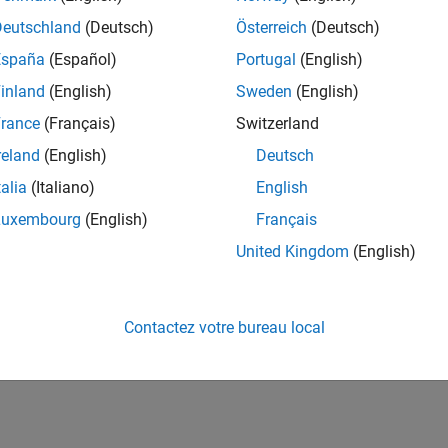
Deutschland
(Deutsch)
Österreich
(Deutsch)
España
(Español)
Portugal
(English)
inland
(English)
Sweden
(English)
rance
(Français)
Switzerland
reland
(English)
Deutsch
talia
(Italiano)
English
Luxembourg
(English)
Français
United Kingdom
(English)
Contactez votre bureau local