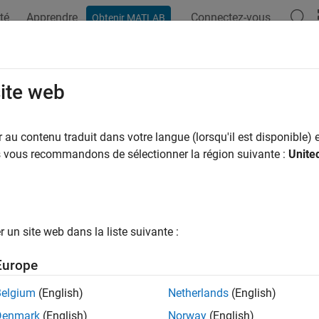
té
Apprendre
Connectez-vous
Obtenir MATLAB
ation
Examples
Functions
Blocks
Apps
Videos
site web
au contenu traduit dans votre langue (lorsqu'il est disponible) e
How useful was this informat
us vous recommandons de sélectionner la région suivante :
Unite
un site web dans la liste suivante :
Europe
Belgium
(English)
Netherlands
(English)
Denmark
(English)
Norway
(English)