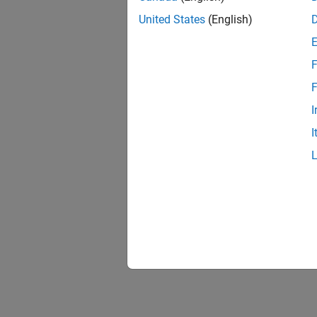
United States
(English)
F
F
I
I