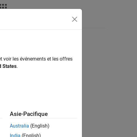
Answers
t voir les événements et les offres
ion?
d States
.
Asie-Pacifique
Australia
(English)
India
(English)