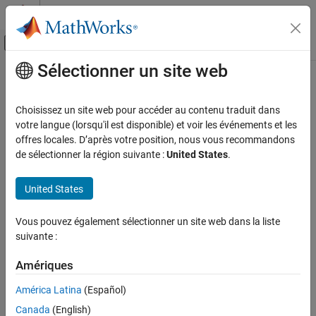
Passer au contenu
Centre d’aide MATLAB
Activer/désactiver l'affichage du menu d
Sélectionner un site web
Contenu principal
Accueil de la documentation
Physical Modeling
Choisissez un site web pour accéder au contenu traduit dans
votre langue (lorsqu'il est disponible) et voir les événements et les
offres locales. D’après votre position, nous vous recommandons
How useful was this information?
de sélectionner la région suivante :
United States
.
United States
Vous pouvez également sélectionner un site web dans la liste
suivante :
Amériques
América Latina
(Español)
Canada
(English)