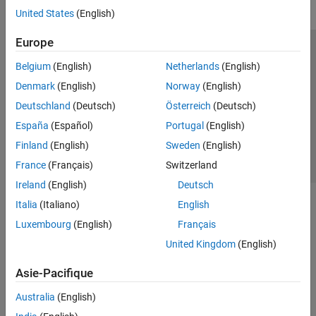
United States
(English)
Europe
Trust Center
Marques déposées
Politique de confidentialité
Belgium
(English)
Netherlands
(English)
Lutte anti-piratage
Statut des applications
Contacts locaux
Denmark
(English)
Norway
(English)
© 1994-2026 The MathWorks, Inc.
Deutschland
(Deutsch)
Österreich
(Deutsch)
España
(Español)
Portugal
(English)
Sélectionner 
France
Finland
(English)
Sweden
(English)
France
(Français)
Switzerland
Ireland
(English)
Deutsch
Italia
(Italiano)
English
Luxembourg
(English)
Français
United Kingdom
(English)
Asie-Pacifique
Australia
(English)