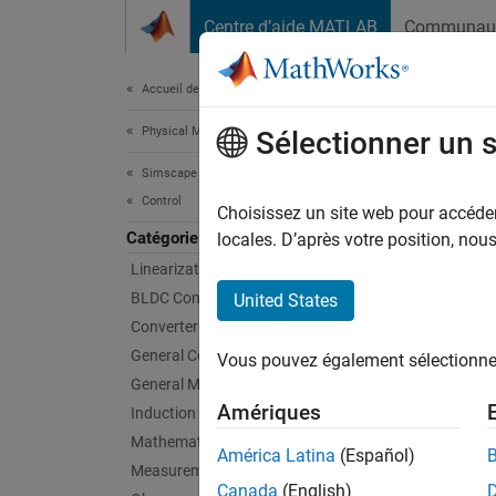
Passer au contenu
Centre d’aide MATLAB
Communau
Document
Accueil de la documentation
Physical Modeling
Tur
Sélectionner un 
Simscape Electrical
Control
Turbine
Choisissez un site web pour accéder 
Catégorie
Impleme
locales. D’après votre position, no
Linearization Techniques
Bloc
BLDC Control​
United States
Converter Control​
Contr
General Control​
Vous pouvez également sélectionner 
General Machine Control​
Gover
Amériques
Induction Machine Control
Gover
Mathematical Transforms
América Latina
(Español)
Measurements
Canada
(English)