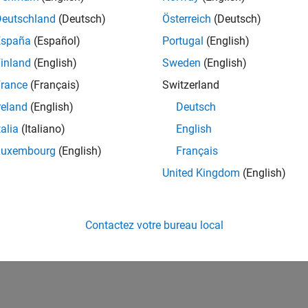
Deutschland
(Deutsch)
Österreich
(Deutsch)
España
(Español)
Portugal
(English)
inland
(English)
Sweden
(English)
rance
(Français)
Switzerland
reland
(English)
Deutsch
talia
(Italiano)
English
Luxembourg
(English)
Français
United Kingdom
(English)
Contactez votre bureau local