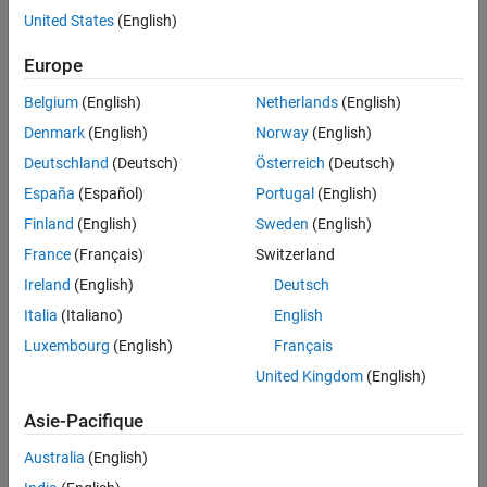
United States
(English)
Europe
Belgium
(English)
Netherlands
(English)
Denmark
(English)
Norway
(English)
Deutschland
(Deutsch)
Österreich
(Deutsch)
España
(Español)
Portugal
(English)
Finland
(English)
Sweden
(English)
Simulation Results from Simscape Logging
France
(Français)
Switzerland
The plot below shows the requested and measured speed for the
Ireland
(English)
Deutsch
test and the phase currents in the electric drive.
Italia
(Italiano)
English
Luxembourg
(English)
Français
United Kingdom
(English)
Asie-Pacifique
Australia
(English)