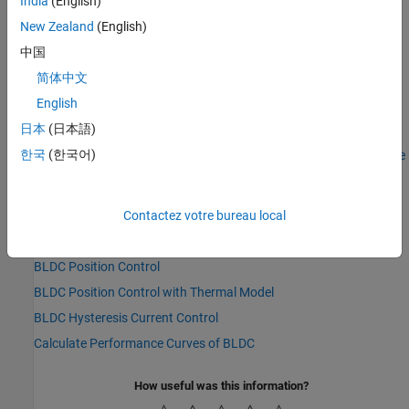
India
(English)
New Zealand
(English)
中国
简体中文
English
See Also
日本
(日本語)
한국
(한국어)
BLDC
|
Converter (Three-Phase)
|
Buck Converter
|
Two-Pulse Gate
Multiplexer
Topics
Contactez votre bureau local
Control Speed of BLDC Motor Without Position Sensor
BLDC Position Control
BLDC Position Control with Thermal Model
BLDC Hysteresis Current Control
Calculate Performance Curves of BLDC
How useful was this information?