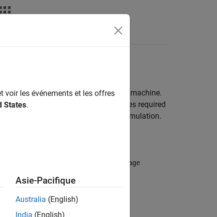
Answers
ntrollers
 and voltage values for a synchronous machine.
t voir les événements et les offres
 field circuit and rotational input values required
d States
.
s undesired transient effects in your simulation.
d circuit.
tion by
to
Electrical power and voltage
Asie-Pacifique
Australia
(English)
India
(English)