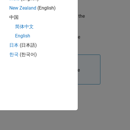
ated Initial Conditions
.
New Zealand
(English)
 rotational port values required to start the
中国
nd Window.
简体中文
English
field circuit and rotational ports of the
日本
(日本語)
한국
(한국어)
®
, Simulink
does not calculate the
tates
ion?