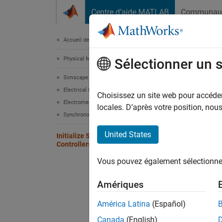
Passer au contenu
Centre d’aide MATLAB
Communau
Document
Accueil de la documentation
Physical Modeling
Init
Sélectionner un 
Simscape Electrical
Electrical Block Libraries
In
Sims
Choisissez un site web pour accéder 
Electromechanical
Based o
locales. D’après votre position, no
Synchronous
to achi
United States
Initialize Synchronous Machines and
Ca
Controllers
Vous pouvez également sélectionner 
In
ou
Amériques
En
América Latina
(Español)
Canada
(English)