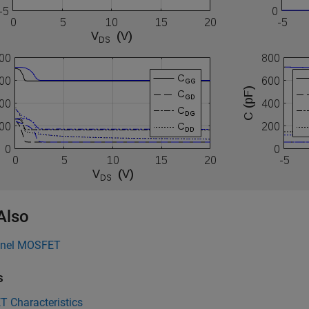
Also
nnel MOSFET
s
 Characteristics