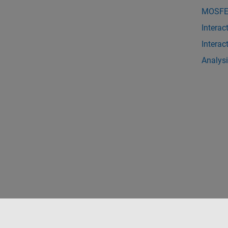
MOSFET
Interac
Interac
Analysi