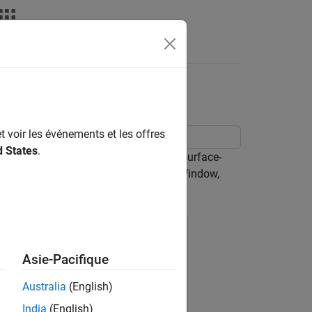
Answers
cteristics
t voir les événements et les offres
d States
.
he I-V and C-V characteristics for a surface-
s window, in the MATLAB® Command Window,
Asie-Pacifique
Australia
(English)
India
(English)