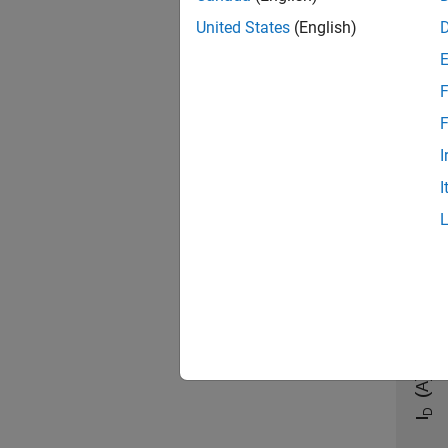
United States
(English)
F
F
I
I