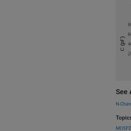
See 
N-Cha
Topic
MOSFET