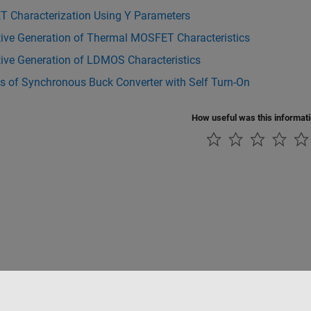
 Characterization Using Y Parameters
tive Generation of Thermal MOSFET Characteristics
tive Generation of LDMOS Characteristics
s of Synchronous Buck Converter with Self Turn-On
How useful was this informat