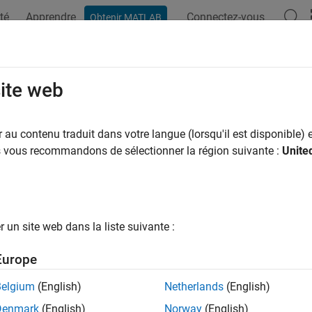
té
Apprendre
Connectez-vous
Obtenir MATLAB
ation
Examples
Functions
Blocks
Apps
Videos
ractive Generation of MOSFET Chara
site web
au contenu traduit dans votre langue (lorsqu'il est disponible) e
us vous recommandons de sélectionner la région suivante :
Unite
ample shows how to explore the impact of parameter choices on t
ial-based MOSFET model. To open the MOSFET Characteristic
.
SFETParameterAnalyzer
un site web dans la liste suivante :
Europe
Belgium
(English)
Netherlands
(English)
Denmark
(English)
Norway
(English)