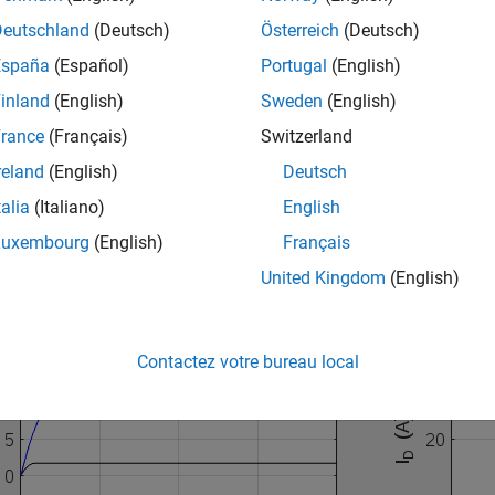
Deutschland
(Deutsch)
Österreich
(Deutsch)
España
(Español)
Portugal
(English)
inland
(English)
Sweden
(English)
rance
(Français)
Switzerland
reland
(English)
Deutsch
talia
(Italiano)
English
Luxembourg
(English)
Français
United Kingdom
(English)
Contactez votre bureau local