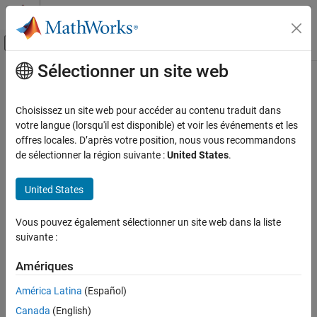
Passer au contenu
Centre d’aide MATLAB
Activer/désactiver l'affichage du menu d
Sélectionner un site web
Contenu principal
Accueil de la documentation
Modélisation évènementielle
Choisissez un site web pour accéder au contenu traduit dans
votre langue (lorsqu'il est disponible) et voir les événements et les
offres locales. D’après votre position, nous vous recommandons
How useful was this information?
de sélectionner la région suivante :
United States
.
United States
Vous pouvez également sélectionner un site web dans la liste
suivante :
Amériques
América Latina
(Español)
Canada
(English)