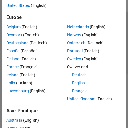
United States
(English)
Europe
Trust Center
Marques déposées
Politique de confidentialité
Belgium
(English)
Netherlands
(English)
Lutte anti-piratage
Statut des applications
Contacts locaux
Denmark
(English)
Norway
(English)
© 1994-2026 The MathWorks, Inc.
Deutschland
(Deutsch)
Österreich
(Deutsch)
España
(Español)
Portugal
(English)
Sélectionner 
France
Finland
(English)
Sweden
(English)
France
(Français)
Switzerland
Ireland
(English)
Deutsch
Italia
(Italiano)
English
Luxembourg
(English)
Français
United Kingdom
(English)
Asie-Pacifique
Australia
(English)