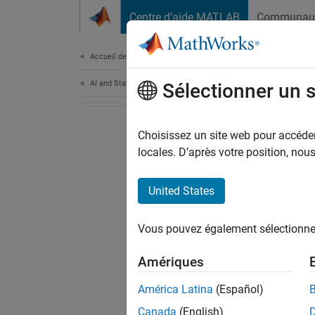
Passer au contenu
Centre d’aide MATLAB
Communau
Document
Accueil de la documentation
AI and Statistics
Sélectionner un 
Choisissez un site web pour accéder 
locales. D’après votre position, no
United States
Vous pouvez également sélectionner 
Amériques
América Latina
(Español)
Canada
(English)