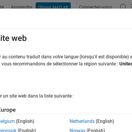
té
Apprendre
Connectez-vous
Obtenir MATLAB
ation
Examples
Functions
Blocks
Apps
Videos
site web
au contenu traduit dans votre langue (lorsqu'il est disponible) e
How useful was this informat
us vous recommandons de sélectionner la région suivante :
Unite
un site web dans la liste suivante :
Europe
Belgium
(English)
Netherlands
(English)
Denmark
(English)
Norway
(English)