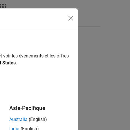
Answers
t voir les événements et les offres
ion?
d States
.
Asie-Pacifique
Australia
(English)
India
(English)