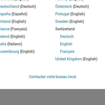
Deutschland
(Deutsch)
Österreich
(Deutsch)
España
(Español)
Portugal
(English)
inland
(English)
Sweden
(English)
rance
(Français)
Switzerland
reland
(English)
Deutsch
talia
(Italiano)
English
Luxembourg
(English)
Français
United Kingdom
(English)
Contactez votre bureau local