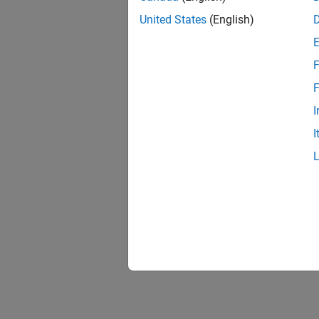
United States
(English)
F
F
I
I