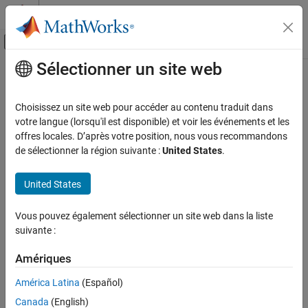
Passer au contenu
Centre d’aide MATLAB
Activer/désactiver l'affichage du menu d
Sélectionner un site web
Contenu principal
Accueil de la documentation
AI and Statistics
Choisissez un site web pour accéder au contenu traduit dans
votre langue (lorsqu'il est disponible) et voir les événements et les
offres locales. D’après votre position, nous vous recommandons
How useful was this information?
de sélectionner la région suivante :
United States
.
United States
Vous pouvez également sélectionner un site web dans la liste
suivante :
Amériques
América Latina
(Español)
Canada
(English)