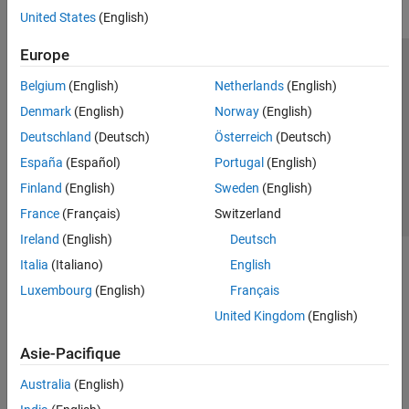
United States
(English)
Europe
Trust Center
Marques déposées
Politique de confidentialité
Belgium
(English)
Netherlands
(English)
Lutte anti-piratage
Statut des applications
Contacts locaux
Denmark
(English)
Norway
(English)
© 1994-2026 The MathWorks, Inc.
Deutschland
(Deutsch)
Österreich
(Deutsch)
España
(Español)
Portugal
(English)
Sélectionner 
France
Finland
(English)
Sweden
(English)
France
(Français)
Switzerland
Ireland
(English)
Deutsch
Italia
(Italiano)
English
Luxembourg
(English)
Français
United Kingdom
(English)
Asie-Pacifique
Australia
(English)