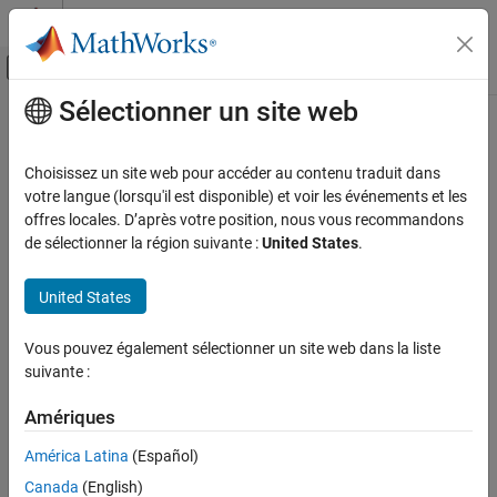
Passer au contenu
Centre d’aide MATLAB
Activer/désactiver l'affichage du menu d
Sélectionner un site web
Contenu principal
Accueil de la documentation
AI and Statistics
Choisissez un site web pour accéder au contenu traduit dans
votre langue (lorsqu'il est disponible) et voir les événements et les
offres locales. D’après votre position, nous vous recommandons
How useful was this information?
de sélectionner la région suivante :
United States
.
United States
Vous pouvez également sélectionner un site web dans la liste
suivante :
Amériques
América Latina
(Español)
Canada
(English)