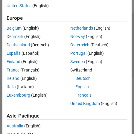
United States
(English)
Europe
Trust Center
Marques déposées
Politique de confidentialité
Belgium
(English)
Netherlands
(English)
Lutte anti-piratage
Statut des applications
Contacts locaux
Denmark
(English)
Norway
(English)
© 1994-2026 The MathWorks, Inc.
Deutschland
(Deutsch)
Österreich
(Deutsch)
España
(Español)
Portugal
(English)
Sélectionner 
France
Finland
(English)
Sweden
(English)
France
(Français)
Switzerland
Ireland
(English)
Deutsch
Italia
(Italiano)
English
Luxembourg
(English)
Français
United Kingdom
(English)
Asie-Pacifique
Australia
(English)