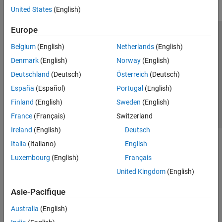
United States
(English)
Europe
Trust Center
Marques déposées
Politique de confidentialité
Belgium
(English)
Netherlands
(English)
Lutte anti-piratage
Statut des applications
Contacts locaux
Denmark
(English)
Norway
(English)
© 1994-2026 The MathWorks, Inc.
Deutschland
(Deutsch)
Österreich
(Deutsch)
España
(Español)
Portugal
(English)
Sélectionner 
France
Finland
(English)
Sweden
(English)
France
(Français)
Switzerland
Ireland
(English)
Deutsch
Italia
(Italiano)
English
Luxembourg
(English)
Français
United Kingdom
(English)
Asie-Pacifique
Australia
(English)