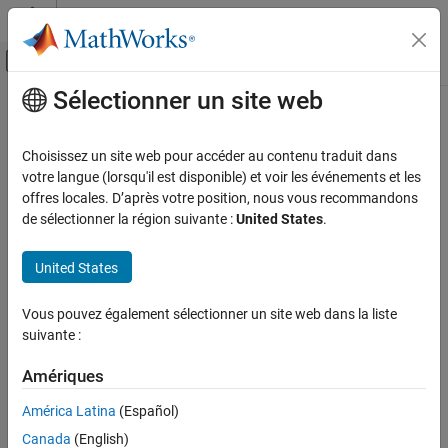
Passer au contenu
Centre d’aide MATLAB
Activer/désactiver l'affichage du menu d
Sélectionner un site web
Contenu principal
Accueil de la documentation
AI and Statistics
Choisissez un site web pour accéder au contenu traduit dans
votre langue (lorsqu'il est disponible) et voir les événements et les
offres locales. D’après votre position, nous vous recommandons
How useful was this information?
de sélectionner la région suivante :
United States
.
United States
Vous pouvez également sélectionner un site web dans la liste
suivante :
Amériques
América Latina
(Español)
Canada
(English)