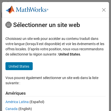
Passer au contenu
Centre d’aide MATLAB
Activer/désactiver l'affichage du menu d
Sélectionner un site web
Contenu principal
Accueil de la documentation
Deep Learning
Code Generation
Choisissez un site web pour accéder au contenu traduit dans
Control Systems
Extend deep learning workflows on STM32 processors for
votre langue (lorsqu'il est disponible) et voir les événements et les
computer vision, image processing, signals, audio, and text
offres locales. D’après votre position, nous vous recommandons
STM32 Microcontroller Blockset
analytics
de sélectionner la région suivante :
United States
.
Applications
Use Deep Learning Toolbox™ to incorporate deep learning in
computer vision, image processing, signal processing, audio, and
Catégorie
United States
text analytics applications.
Motor Control
Vous pouvez également sélectionner un site web dans la liste
Power Conversion
Topics
suivante :
Audio
Building Neural Network for Virtual Position Sensing
Deep Learning
Amériques
Build a neural network for virtual position sensing.
América Latina
(Español)
Featured Examples
Canada
(English)