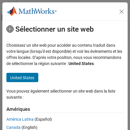
Passer au contenu
Centre d’aide MATLAB
Activer/désactiver l'affichage du menu d
Sélectionner un site web
Contenu principal
Accueil de la documentation
Comparator
Code Generation
Choisissez un site web pour accéder au contenu traduit dans
Control Systems
Compare two analog inputs on peripheral and provide results
votre langue (lorsqu'il est disponible) et voir les événements et les
Since R2023b
offres locales. D’après votre position, nous vous recommandons
STM32 Microcontroller Blockset
expand all in page
de sélectionner la région suivante :
United States
.
Peripherals
Libraries:
Analog Peripherals
STM32 Microcontroller Blockset /
United States
STM32F3xx Based Boards
Comparator
STM32 Microcontroller Blockset /
Vous pouvez également sélectionner un site web dans la liste
STM32G0xx Based Boards
ON THIS PAGE
suivante :
STM32 Microcontroller Blockset /
Description
STM32G4xx Based Boards
Examples
Amériques
STM32 Microcontroller Blockset /
Ports
STM32H7xx Based Boards
América Latina
(Español)
Parameters
STM32 Microcontroller Blockset /
Canada
(English)
Version History