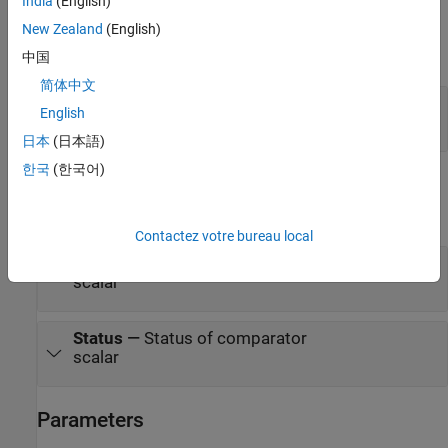
India
(English)
Input
New Zealand
(English)
expand all
中国
简体中文
Enable
—
Enable run time
English
scalar
日本
(日本語)
한국
(한국어)
Output
expand all
Contactez votre bureau local
result
—
Result of comparator
scalar
Status
—
Status of comparator
scalar
Parameters