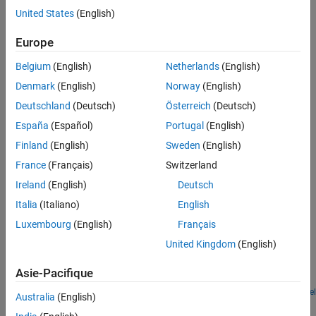
STM32L4xx Based Boards
United States
(English)
STM32 Microcontroller Blockset /
STM32L5xx Based Boards
Europe
STM32 Microcontroller Blockset /
STM32U5xx Based Boards
Belgium
(English)
Netherlands
(English)
STM32 Microcontroller Blockset /
Denmark
(English)
Norway
(English)
STM32H5xx Based Boards
STM32 Microcontroller Blockset /
Deutschland
(Deutsch)
Österreich
(Deutsch)
STM32WBxx Based Boards
España
(Español)
Portugal
(English)
Finland
(English)
Sweden
(English)
Description
France
(Français)
Switzerland
The
Comparator
block compares two analog inputs on the
Ireland
(English)
Deutsch
peripheral and provides the logical value of the result.
Italia
(Italiano)
English
Examples
Luxembourg
(English)
Français
United Kingdom
(English)
Get Started with STMicroelectronics STM32 Processor
Based Boards
Asie-Pacifique
Run a Simulink model on STM32 processor.
Open Model
Australia
(English)
Ports