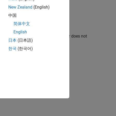
New Zealand
(English)
中国
简体中文
English
he Modbus server. If the MODBUS server does not
日本
(日本語)
n is no longer valid.
한국
(한국어)