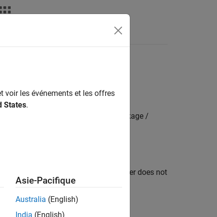
s
dbus
server
t voir les événements et les offres
d States
.
mbedded Coder Hardware Support Package /
®
he Modbus
server. If the MODBUS server does not
Asie-Pacifique
n is no longer valid.
Australia
(English)
India
(English)