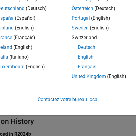
le this parameter, set
Mode
to
.
client
Deutschland
(Deutsch)
Österreich
(Deutsch)
España
(Español)
Portugal
(English)
ings
inland
(English)
Sweden
(English)
fault)
rance
(Français)
Switzerland
he maximum time in milliseconds to wait for a response from t
reland
(English)
Deutsch
edge the client within the specified time, then the communicatio
talia
(Italiano)
English
mmended Settings
Luxembourg
(English)
Français
United Kingdom
(English)
ommendation.
rammatic Use
Contactez votre bureau local
grammatic use is available.
ion History
uced in R2024b